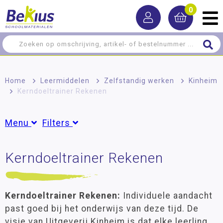
0
Home
>
Leermiddelen
>
Zelfstandig werken
>
Kinheim
>
Kerndoeltrainer Rekenen
Menu
Filters
Rekenen
Kerndoeltrainer Rekenen
Groepen
Taal
Groep 3
(15)
Groep 4
(21)
Lezen
Groep 5
(21)
Kerndoeltrainer Rekenen:
Individuele aandacht
Schrijven
Groep 6
(21)
past goed bij het onderwijs van deze tijd. De
Groep 7
(21)
visie van Uitgeverij Kinheim is dat elke leerling
Zelfstandig werken