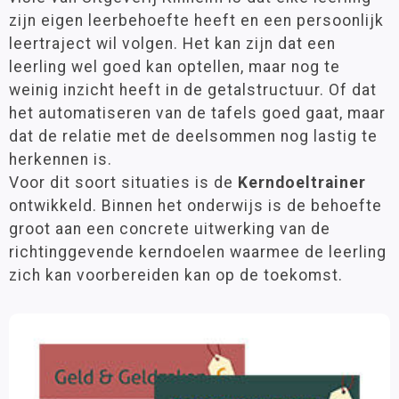
Groep 8
(15)
zijn eigen leerbehoefte heeft en een persoonlijk
Spelmaterialen
leertraject wil volgen. Het kan zijn dat een
Ajodakt
leerling wel goed kan optellen, maar nog te
Leeftijd
weinig inzicht heeft in de getalstructuur. Of dat
Kinheim
6 - 9 jaar
(29)
het automatiseren van de tafels goed gaat, maar
Klassenmanagement
9 - 12 jaar
(31)
dat de relatie met de deelsommen nog lastig te
Oefenstof
herkennen is.
Paletti
Voor dit soort situaties is de
Materiaalkeuze
Kerndoeltrainer
Rekenen
ontwikkeld. Binnen het onderwijs is de behoefte
Antwoordenboeken
(21)
Stenvert
groot aan een concrete uitwerking van de
Pakketten
(5)
richtinggevende kerndoelen waarmee de leerling
Taal
Werkboeken
(26)
zich kan voorbereiden kan op de toekomst.
Techniek
Merk
Wereldoriëntatie
Kinheim
(47)
STEAM
Engels