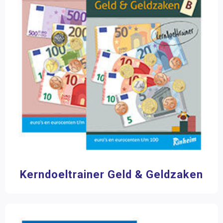
Serie
Wetenschap en techniek
Kerndoeltrainer
(43)
Sociaal-emotionele ontwikkeling
Posters en onderleggers
Filter op prijs
Beloningsmateriaal
Mens & Maatschappij
Bewegend leren
Kunstzinnige vorming
Zorg
Kerndoeltrainer Geld & Geldzaken