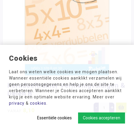
Cookies
Laat ons weten welke cookies we mogen plaatsen.
Wanneer essentiële cookies aanklikt verzamelen wij
Kerndoeltrainer Vermenigvuldigen &
geen persoonsgegevens en help je ons de site te
verbeteren. Wanneer je Cookies accepteren aanklikt
Delen B
krijg je een optimale website ervaring. Meer over
privacy
&
cookies
.
-
+
8,10
VANAF
Essentiële cookies
Cookies accepteren