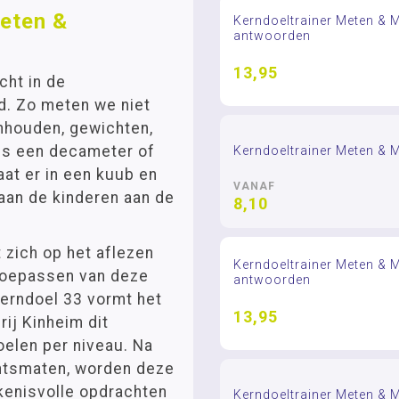
Meten &
Kerndoeltrainer Meten & 
antwoorden
13,95
cht in de
. Zo meten we niet
inhouden, gewichten,
is een decameter of
Kerndoeltrainer Meten & 
at er in een kuub en
VANAF
gaan de kinderen aan de
8,10
 zich op het aflezen
Kerndoeltrainer Meten & 
toepassen van deze
antwoorden
erndoel 33 vormt het
13,95
ij Kinheim dit
oelen per niveau. Na
chtsmaten, worden deze
kenisvolle opdrachten
Kerndoeltrainer Meten & 