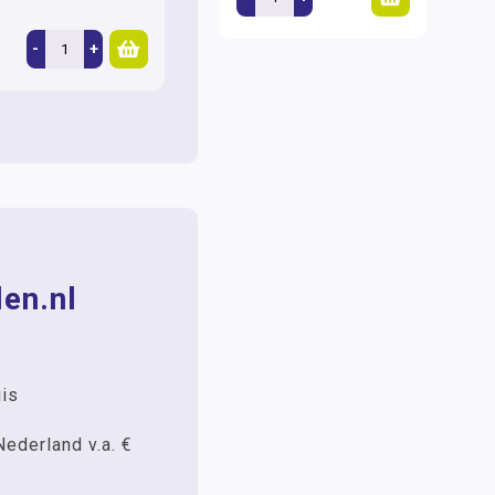
-
+
en.nl
uis
Nederland v.a. €