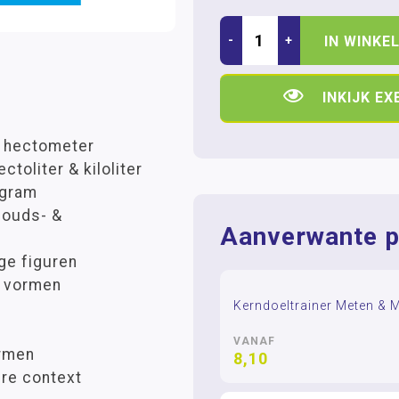
-
+
IN WINKE
INKIJK E
& hectometer
toliter & kiloliter
igram
houds- &
Aanverwante p
ge figuren
e vormen
Kerndoeltrainer Meten & 
VANAF
ormen
8,10
ere context