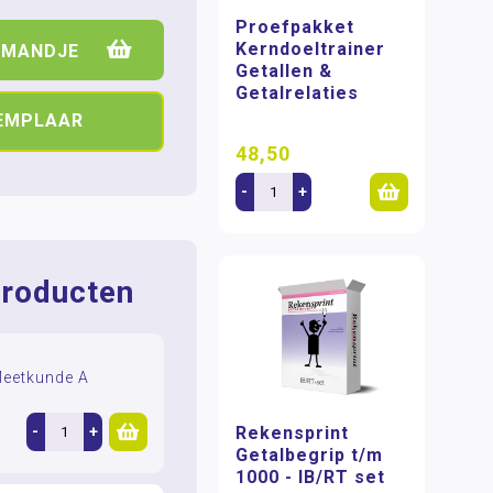
Proefpakket
Kerndoeltrainer
LMANDJE
Getallen &
Getalrelaties
XEMPLAAR
48,50
-
+
roducten
Meetkunde A
-
+
Rekensprint
Getalbegrip t/m
1000 - IB/RT set