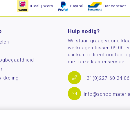
iDeal | Wero
PayPal
Bancontact
p
Hulp nodig?
Wij staan graag voor u kla
elen
werkdagen tussen 09:00 e
s
uur kunt u direct contact
og­begaafdheid
met onze klantenservice.
ri
ikkeling
+31(0)227-60 24 06
info@schoolmateria