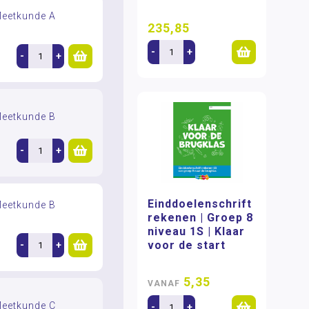
Meetkunde A
235,85
-
+
-
+
Meetkunde B
-
+
Einddoelenschrift
Meetkunde B
rekenen | Groep 8
niveau 1S | Klaar
voor de start
-
+
5,35
VANAF
Meetkunde C
-
+