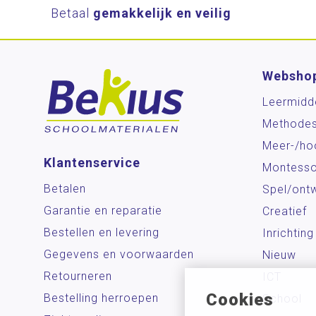
Betaal
gemakkelijk en veilig
Websho
Leermidd
Methode
Meer-/ho
Klantenservice
Montesso
Betalen
Spel/ontw
Garantie en reparatie
Creatief
Bestellen en levering
Inrichting
Gegevens en voorwaarden
Nieuw
Retourneren
ICT
Cookies
Bestelling herroepen
School