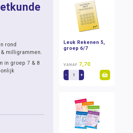
etkunde
Leuk Rekenen 5,
en rond
groep 6/7
s & milligrammen.
n in groep 7 & 8
7,70
VANAF
onlijk
-
+