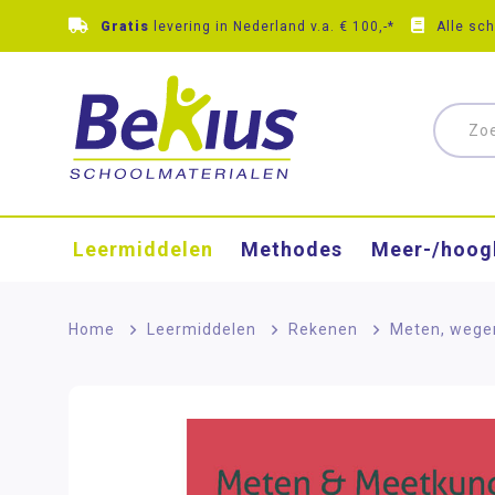
Gratis
levering in Nederland v.a. € 100,-*
Alle sc
Leermiddelen
Methodes
Meer-/hoog
Home
>
Leermiddelen
>
Rekenen
>
Meten, wege