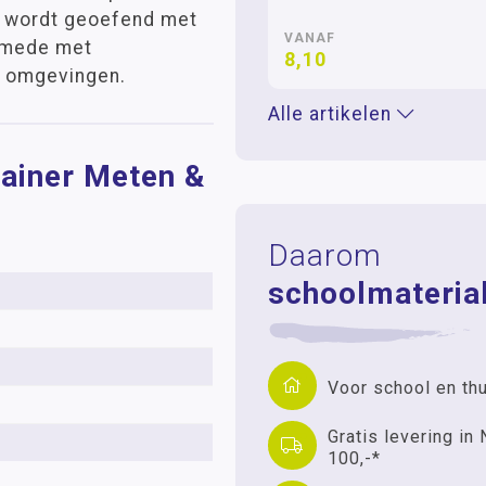
ot wordt geoefend met
VANAF
lsmede met
8,10
de omgevingen.
Alle artikelen
rainer Meten &
Daarom
schoolmaterial
Voor school en th
Gratis levering in 
100,-*