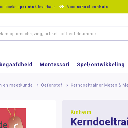
hoolboeken
per stuk
leverbaar
Voor
school
en
thuis
­begaafdheid
Montessori
Spel/ontwikkeling
n en meetkunde
>
Oefenstof
>
Kerndoeltrainer Meten & M
Kinheim
Kerndoeltra