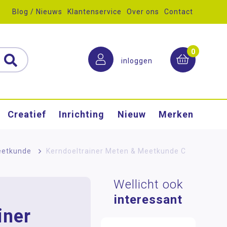
Blog / Nieuws
Klantenservice
Over ons
Contact
0
inloggen
Creatief
Inrichting
Nieuw
Merken
eetkunde
>
Kerndoeltrainer Meten & Meetkunde C
Wellicht ook
interessant
iner