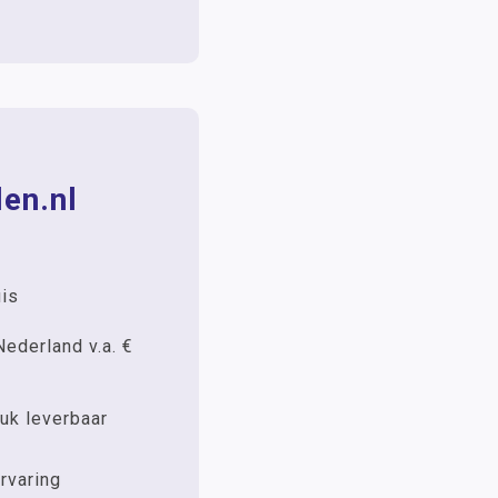
en.nl
uis
Nederland v.a. €
uk leverbaar
rvaring