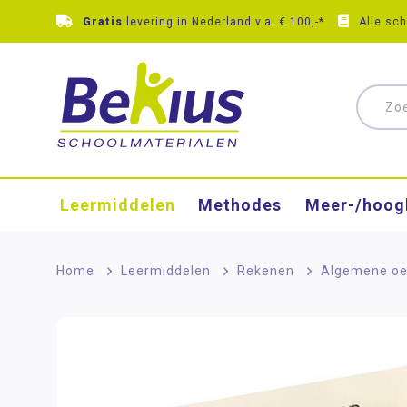
Gratis
levering in Nederland v.a. € 100,-*
Alle sc
Leermiddelen
Methodes
Meer-/hoog
Home
>
Leermiddelen
>
Rekenen
>
Algemene oe