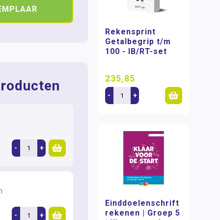
XEMPLAAR
Rekensprint
Getalbegrip t/m
100 - IB/RT-set
235,85
roducten
-
+
n
-
+
n
Einddoelenschrift
rekenen | Groep 5
-
+