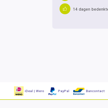
14 dagen bedenkt
iDeal | Wero
PayPal
Bancontact