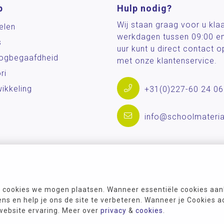
p
Hulp nodig?
Wij staan graag voor u kla
elen
werkdagen tussen 09:00 e
s
uur kunt u direct contact
og­begaafdheid
met onze klantenservice.
ri
ikkeling
+31(0)227-60 24 06
info@schoolmateria
 cookies we mogen plaatsen. Wanneer essentiële cookies aank
s en help je ons de site te verbeteren. Wanneer je Cookies a
 website ervaring. Meer over
privacy
&
cookies
.