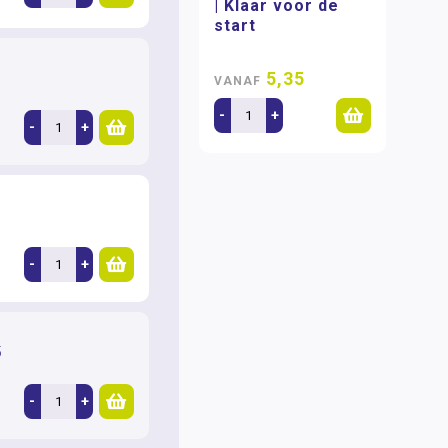
| Klaar voor de
start
5,35
VANAF
-
+
-
+
-
+
5
-
+