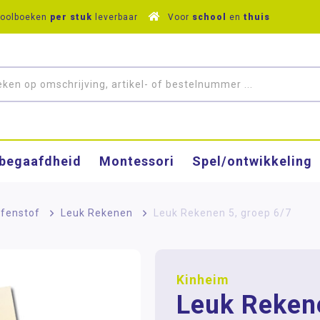
hoolboeken
per stuk
leverbaar
Voor
school
en
thuis
­begaafdheid
Montessori
Spel/ontwikkeling
fenstof
>
Leuk Rekenen
>
Leuk Rekenen 5, groep 6/7
Kinheim
Leuk Reken