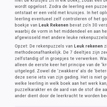
met de kruisjes zit in elk boek), zodat een
wordt opgelost. Zodra de leerling een puzze
ontstaat er een veld met kruisjes. In het o
leerling eventueel zelf controleren of het g
boekje van
Leuk Rekenen
bevat zo'n 30 vers
waarbij de vorm in het middendeel en aan he
afgewisseld met andere leuke rekenpuzzels
Opzet: De rekenpuzzels van
Leuk rekenen
z
methodeonafhankelijk. De 7 deeltjes zijn z
zelfstandig of in groepjes te verwerken. Wa
alleen de eerste keer het principe van de ‘k
uitgelegd. Zowel de ‘zwakkere’ als de ‘betere
deze serie iets van zijn gading. Het is niet 
welke leerling in welk boek aan het werk kan
puzzelkarakter en de aard van de stof die a
ander dient door de leerkracht te worden be