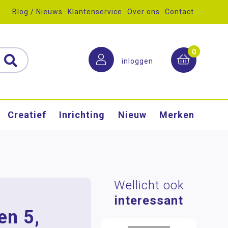
Blog / Nieuws
Klantenservice
Over ons
Contact
0
inloggen
Creatief
Inrichting
Nieuw
Merken
Wellicht ook
interessant
en 5,