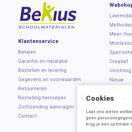
Websho
Leermidd
Methode
Meer-/ho
Klantenservice
Montesso
Betalen
Spel/ontw
Garantie en reparatie
Creatief
Bestellen en levering
Inrichting
Gegevens en voorwaarden
Nieuw
Retourneren
ICT
Cookies
Bestelling herroepen
School
Zichtzending aanvragen
Laat ons weten welke
Contact
geen persoonsgegeven
krijg je een optimale