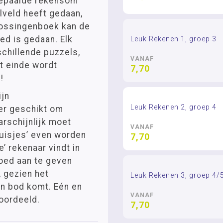
 bepaalde rekensom
lveld heeft gedaan,
plossingenboek kan de
oed is gedaan. Elk
Leuk Rekenen 1, groep 3
chillende puzzels,
VANAF
t einde wordt
7,70
!
ijn
Leuk Rekenen 2, groep 4
eer geschikt om
arschijnlijk moet
VANAF
ruisjes’ even worden
7,70
’ rekenaar vindt in
goed aan te geven
, gezien het
Leuk Rekenen 3, groep 4/
an bod komt. Eén en
VANAF
oordeeld.
7,70