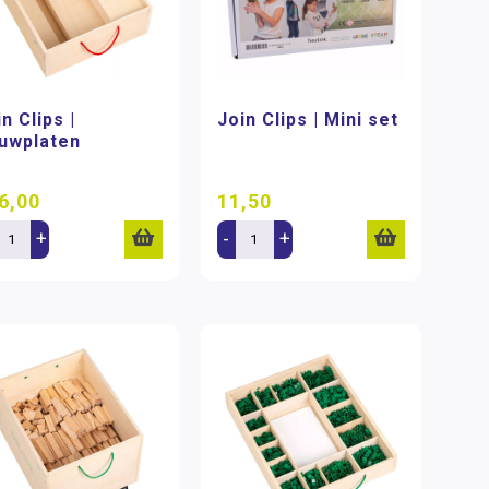
n Clips |
Join Clips | Mini set
uwplaten
6,00
11,50
+
-
+