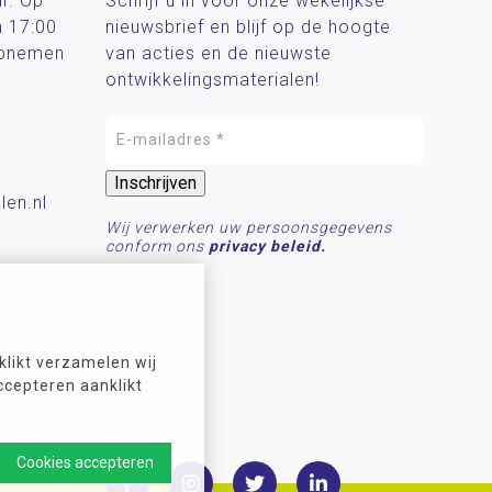
ar. Op
Schrijf u in voor onze wekelijkse
n 17:00
nieuwsbrief en blijf op de hoogte
 opnemen
van acties en de nieuwste
ontwikkelingsmaterialen!
len.nl
Wij verwerken uw persoonsgegevens
conform ons
privacy beleid.
likt verzamelen wij
ccepteren aanklikt
Cookies accepteren