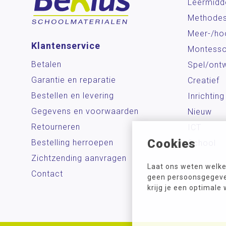
Leermidd
Methode
Meer-/ho
Klantenservice
Montesso
Betalen
Spel/ontw
Garantie en reparatie
Creatief
Bestellen en levering
Inrichting
Gegevens en voorwaarden
Nieuw
Retourneren
ICT
Cookies
Bestelling herroepen
School
Zichtzending aanvragen
Laat ons weten welke
Contact
geen persoonsgegeven
krijg je een optimale