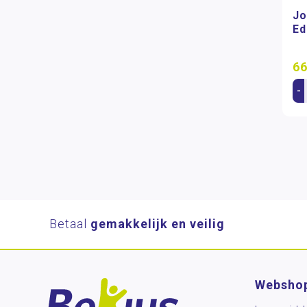
Jo
Ed
66
-
Betaal
gemakkelijk en veilig
Websho