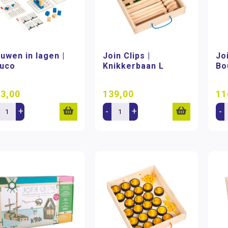
uwen in lagen |
Join Clips |
Joi
uco
Knikkerbaan L
Bo
3,00
139,00
11
+
-
+
-