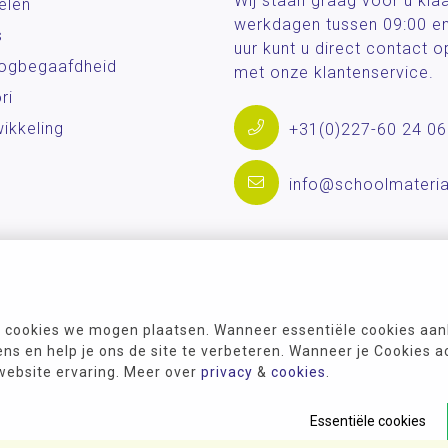
Wij staan graag voor u kla
elen
werkdagen tussen 09:00 e
s
uur kunt u direct contact
og­begaafdheid
met onze klantenservice.
ri
ikkeling
+31(0)227-60 24 06
info@schoolmateria
 cookies we mogen plaatsen. Wanneer essentiële cookies aank
s en help je ons de site te verbeteren. Wanneer je Cookies a
 website ervaring. Meer over
privacy
&
cookies
.
Essentiële cookies