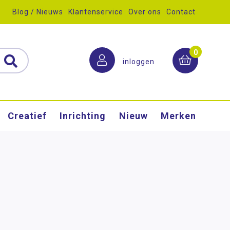
Blog / Nieuws
Klantenservice
Over ons
Contact
0
inloggen
Creatief
Inrichting
Nieuw
Merken