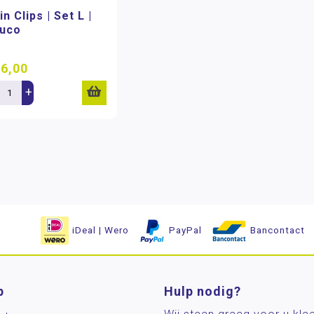
in Clips | Set L |
uco
6,00
+
iDeal | Wero
PayPal
Bancontact
p
Hulp nodig?