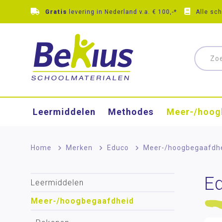
Gratis
levering in Nederland v.a. € 100,-*
Alle sc
Leermiddelen
Methodes
Meer-/hoog
Home
>
Merken
>
Educo
>
Meer-/hoog­begaafdh
E
Leermiddelen
Meer-/hoog­begaafdheid