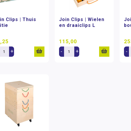
in Clips | Thuis
Join Clips | Wielen
Jo
itie
en draaiclips L
bo
,25
115,00
25
+
-
+
-