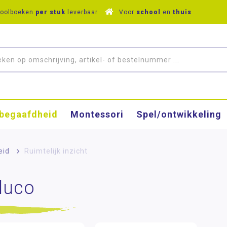
hoolboeken
per stuk
leverbaar
Voor
school
en
thuis
­begaafdheid
Montessori
Spel/ontwikkeling
eid
>
Ruimtelijk inzicht
duco