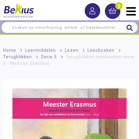
0
Home
>
Leermiddelen
>
Lezen
>
Leesboeken
>
Terugblikken
>
Serie 5
>
Terugblikken leesboeken serie
5 - Meester Erasmus