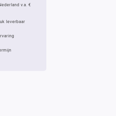
Nederland v.a. €
uk leverbaar
rvaring
ermijn