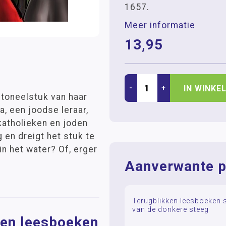
1657.
Meer informatie
13,95
-
+
IN WINKE
 toneelstuk van haar
, een joodse leraar,
katholieken en joden
en dreigt het stuk te
in het water? Of, erger
Aanverwante p
Terugblikken leesboeken s
van de donkere steeg
ken leesboeken