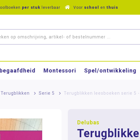
hoolboeken
per stuk
leverbaar
Voor
school
en
thuis
­begaafdheid
Montessori
Spel/ontwikkeling
Terugblikken
>
Serie 5
>
Terugblikken leesboeken serie 5 -
Delubas
Terugblikk