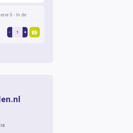
rie 5 - In de
-
+
en.nl
uis