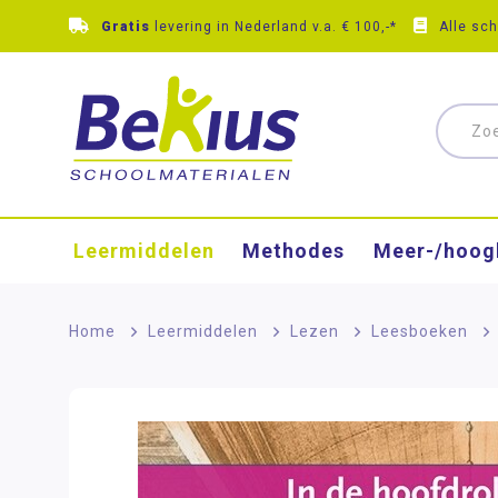
Gratis
levering in Nederland v.a. € 100,-*
Alle sc
Leermiddelen
Methodes
Meer-/hoog
Home
>
Leermiddelen
>
Lezen
>
Leesboeken
>