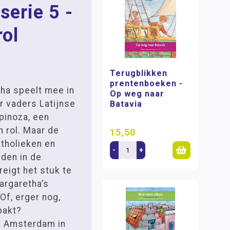
serie 5 -
rol
Terugblikken
prentenboeken -
ha speelt mee in
Op weg naar
r vaders Latijnse
Batavia
pinoza, een
n rol. Maar de
15,50
atholieken en
-
+
den in de
eigt het stuk te
argaretha’s
Of, erger nog,
pakt?
in Amsterdam in