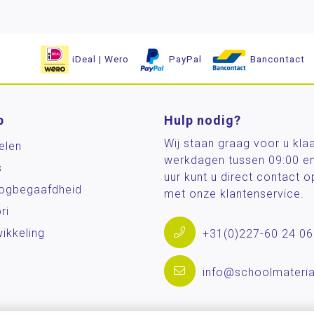
iDeal | Wero
PayPal
Bancontact
p
Hulp nodig?
Wij staan graag voor u kla
elen
werkdagen tussen 09:00 e
s
uur kunt u direct contact
og­begaafdheid
met onze klantenservice.
ri
ikkeling
+31(0)227-60 24 06
info@schoolmateria