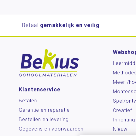
Betaal
gemakkelijk en veilig
Websho
Leermidd
Methode
Meer-/ho
Klantenservice
Montesso
Betalen
Spel/ontw
Garantie en reparatie
Creatief
Bestellen en levering
Inrichting
Gegevens en voorwaarden
Nieuw