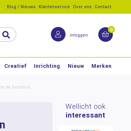
Blog / Nieuws
Klantenservice
Over ons
Contact
0
inloggen
Creatief
Inrichting
Nieuw
Merken
 In de hoofdrol
Wellicht ook
interessant
en