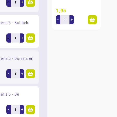
-
+
1,95
-
+
erie 5 - Bubbels
-
+
rie 5 - Duivels en
-
+
erie 5 - De
-
+