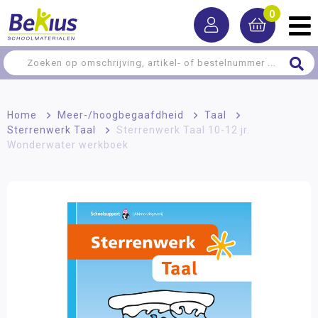
0
Home
>
Meer-/hoog­begaafdheid
>
Taal
>
Sterrenwerk Taal
>
Sterrenwerk Taal 10-12 jr.
Wonderwater werkboek