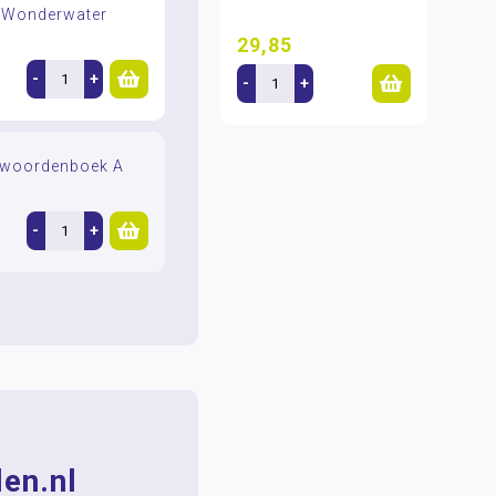
. Wonderwater
29,85
-
+
-
+
ntwoordenboek A
-
+
en.nl