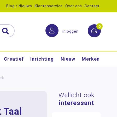
Blog / Nieuws
Klantenservice
Over ons
Contact
0
inloggen
Creatief
Inrichting
Nieuw
Merken
oek
Wellicht ook
interessant
 Taal