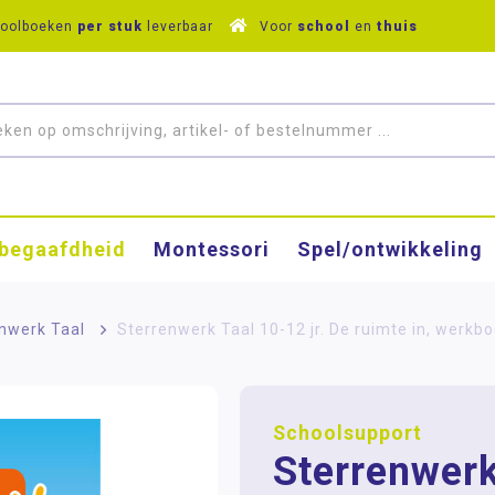
hoolboeken
per stuk
leverbaar
Voor
school
en
thuis
­begaafdheid
Montessori
Spel/ontwikkeling
nwerk Taal
>
Sterrenwerk Taal 10-12 jr. De ruimte in, werkb
Schoolsupport
Sterrenwerk