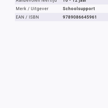
Aanbevolen leeftijd
10 - 12 jaar
Merk / Uitgever
Schoolsupport
EAN / ISBN
9789086645961