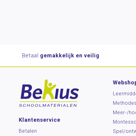
Betaal
gemakkelijk en veilig
Websho
Leermidd
Methode
Meer-/ho
Klantenservice
Montesso
Betalen
Spel/ontw