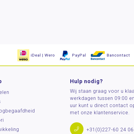
iDeal | Wero
PayPal
Bancontact
p
Hulp nodig?
Wij staan graag voor u kla
elen
werkdagen tussen 09:00 e
s
uur kunt u direct contact
og­begaafdheid
met onze klantenservice.
ri
ikkeling
+31(0)227-60 24 06