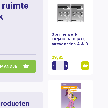
e ruimte
k
Sterrenwerk
Engels 8-10 jaar,
antwoorden A & B
29,85
-
+
LMANDJE
roducten