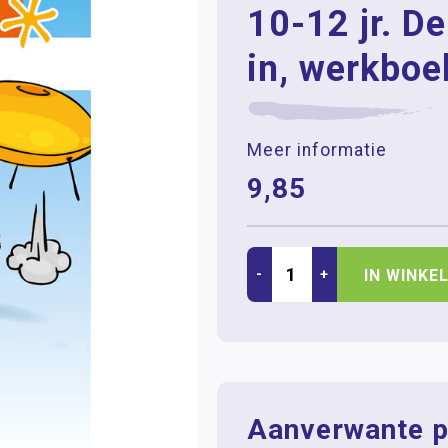
10-12 jr. D
in, werkboe
Meer informatie
9,85
-
+
IN WINKE
Aanverwante p