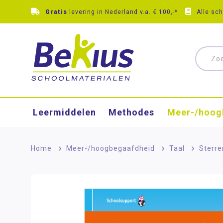
Gratis
levering in Nederland v.a. € 100,-*
Alle sc
Leermiddelen
Methodes
Meer-/hoog
Home
>
Meer-/hoog­begaafdheid
>
Taal
>
Sterre