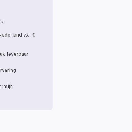
uis
Nederland v.a. €
uk leverbaar
rvaring
ermijn