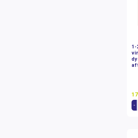
1-
vi
dy
af
17
-