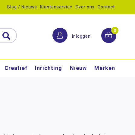
Blog / Nieuws
Klantenservice
Over ons
Contact
0
inloggen
Creatief
Inrichting
Nieuw
Merken