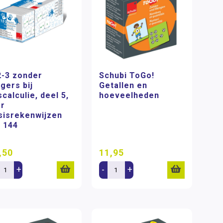
2-3 zonder
Schubi ToGo!
ngers bij
Getallen en
scalculie, deel 5,
hoeveelheden
er
sisrekenwijzen
t 144
,50
11,95
+
-
+