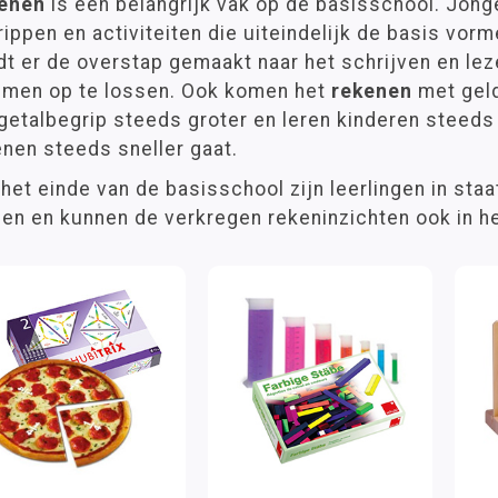
enen
is een belangrijk vak op de basisschool. Jonge
ippen en activiteiten die uiteindelijk de basis vor
t er de overstap gemaakt naar het schrijven en lez
men op te lossen. Ook komen het
rekenen
met geld
 getalbegrip steeds groter en leren kinderen steed
nen steeds sneller gaat.
het einde van de basisschool zijn leerlingen in sta
en en kunnen de verkregen rekeninzichten ook in h