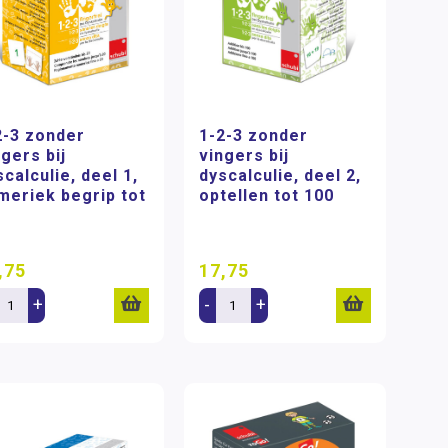
2-3 zonder
1-2-3 zonder
ngers bij
vingers bij
scalculie, deel 1,
dyscalculie, deel 2,
meriek begrip tot
optellen tot 100
,75
17,75
+
-
+