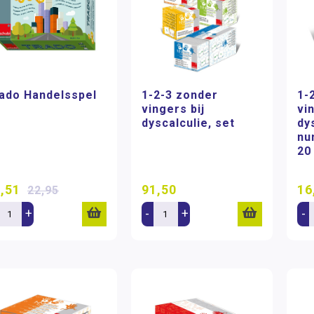
ado Handelsspel
1-2-3 zonder
1-
vingers bij
vi
dyscalculie, set
dy
nu
20
,51
91,50
16
22,95
+
-
+
-