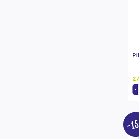
Pi
27
-
-1