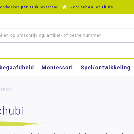
hoolboeken
per stuk
leverbaar
Voor
school
en
thuis
­begaafdheid
Montessori
Spel/ontwikkeling
kenen
chubi