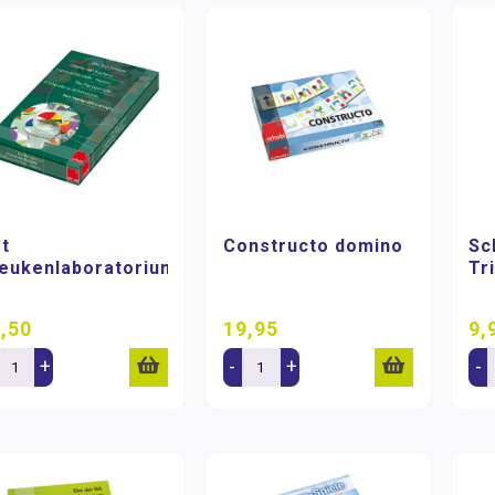
t
Constructo domino
Sc
eukenlaboratorium
Tr
,50
19,95
9,
+
-
+
-