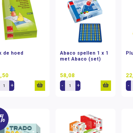
k de hoed
Abaco spellen 1 x 1
Pl
met Abaco (set)
,50
58,08
22
+
-
+
-
5%