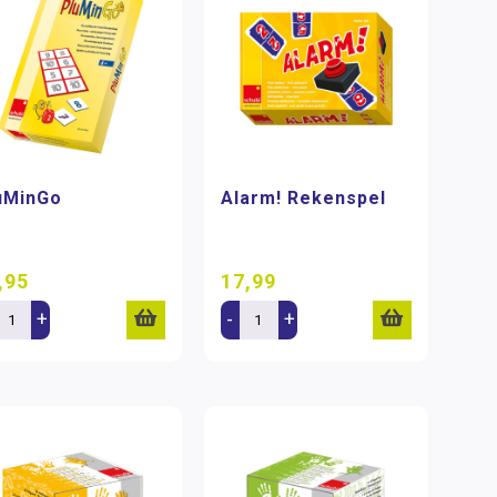
uMinGo
Alarm! Rekenspel
,95
17,99
+
-
+