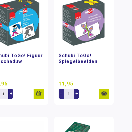
hubi ToGo! Figuur
Schubi ToGo!
 schaduw
Spiegelbeelden
,95
11,95
+
-
+