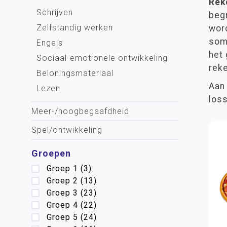
Rek
Schrijven
begr
Zelfstandig werken
word
som
Engels
het
Sociaal-emotionele ontwikkeling
reke
Beloningsmateriaal
Aan 
Lezen
loss
Meer-/hoog­begaafdheid
Spel/ontwikkeling
Groepen
Groep 1
(3)
Groep 2
(13)
Groep 3
(23)
Groep 4
(22)
Groep 5
(24)