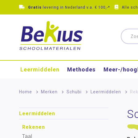
Gratis
levering in Nederland v.a. € 100,-*
Alle sc
Leermiddelen
Methodes
Meer-/hoog
Home
>
Merken
>
Schubi
>
Leermiddelen
>
Re
S
Leermiddelen
Rekenen
Taal