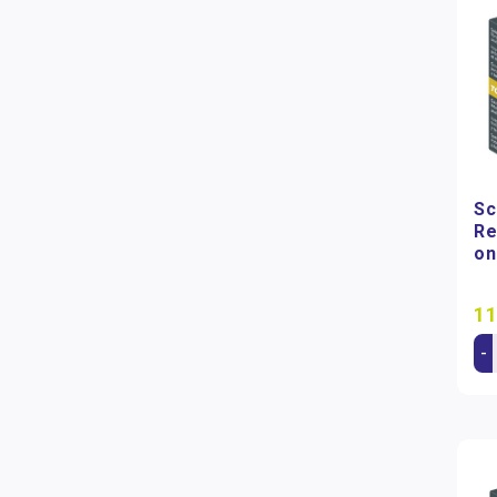
Sc
Re
on
11
-