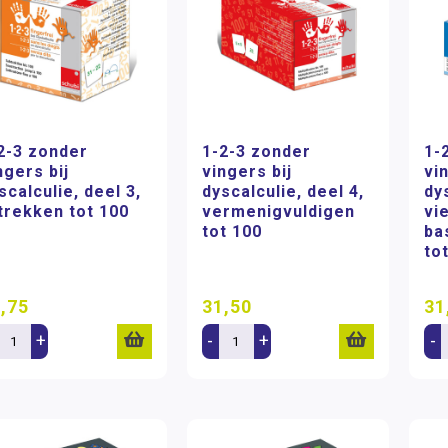
2-3 zonder
1-2-3 zonder
1-
ngers bij
vingers bij
vi
scalculie, deel 3,
dyscalculie, deel 4,
dy
trekken tot 100
vermenigvuldigen
vi
tot 100
ba
to
,75
31,50
31
+
-
+
-