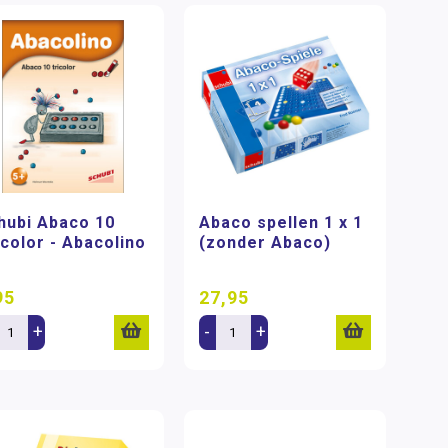
hubi Abaco 10
Abaco spellen 1 x 1
icolor - Abacolino
(zonder Abaco)
95
27,95
+
-
+