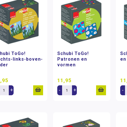
hubi ToGo!
Schubi ToGo!
Sc
chts-links-boven-
Patronen en
en
der
vormen
,95
11,95
11
+
-
+
-