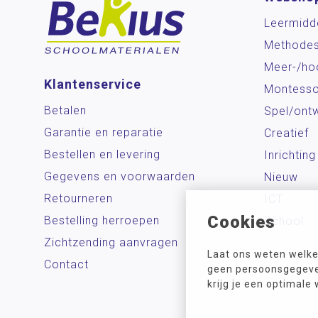
Leermidd
Methode
Meer-/ho
Klantenservice
Montesso
Betalen
Spel/ontw
Garantie en reparatie
Creatief
Bestellen en levering
Inrichting
Gegevens en voorwaarden
Nieuw
Retourneren
ICT
Cookies
Bestelling herroepen
School
Zichtzending aanvragen
Laat ons weten welke
Contact
geen persoonsgegeven
krijg je een optimale