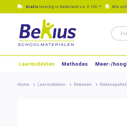
Gratis
levering in Nederland v.a. € 100,-*
Alle sc
Leermiddelen
Methodes
Meer-/hoog
Home
>
Leermiddelen
>
Rekenen
>
Rekenspellet