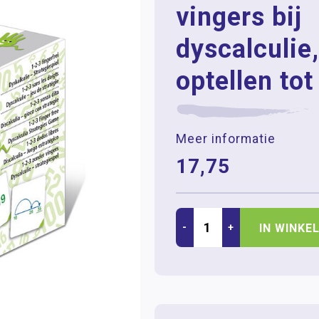
vingers bij
dyscalculie,
optellen to
Meer informatie
17,75
-
+
IN WINKE