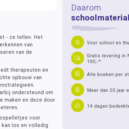
Daarom
schoolmaterial
t - ze tellen. Het
Voor school en th
herkennen van
iseren van de
Gratis levering in 
100,-*
iedt therapeuten en
Alle boeken per st
ichte opbouw van
enstrategieën.
Meer dan 20 jaar e
aarbij ondersteund om
 te maken en deze door
14 dagen bedenkt
beteren.
iespelletjes voor
 kan los en volledig