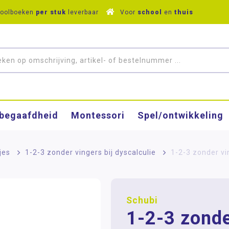
hoolboeken
per stuk
leverbaar
Voor
school
en
thuis
­begaafdheid
Montessori
Spel/ontwikkeling
jes
>
1-2-3 zonder vingers bij dyscalculie
>
1-2-3 zonder vin
Schubi
1-2-3 zond