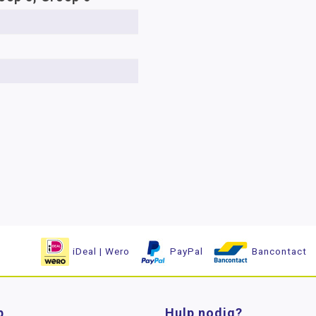
iDeal | Wero
PayPal
Bancontact
p
Hulp nodig?