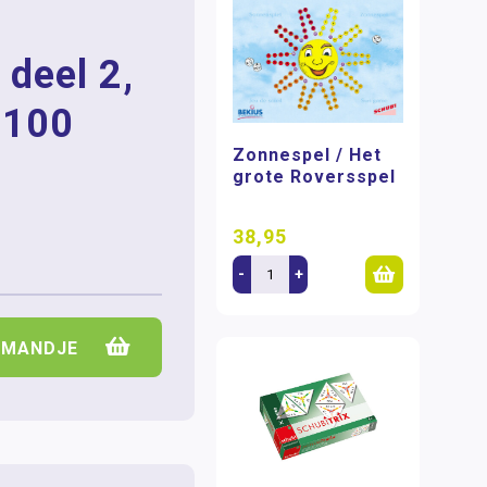
 deel 2,
t 100
Zonnespel / Het
grote Roversspel
38,95
-
+
LMANDJE