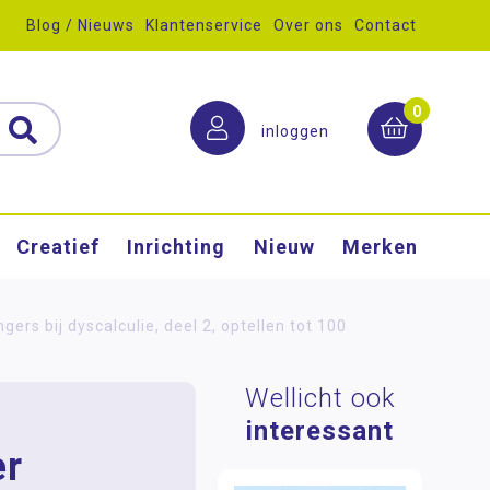
Blog / Nieuws
Klantenservice
Over ons
Contact
0
inloggen
Creatief
Inrichting
Nieuw
Merken
gers bij dyscalculie, deel 2, optellen tot 100
Wellicht ook
interessant
er