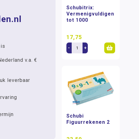
Schubitrix:
Vermenigvuldigen
en.nl
tot 1000
17,75
uis
-
+
Nederland v.a. €
uk leverbaar
rvaring
ermijn
Schubi
Figuurrekenen 2