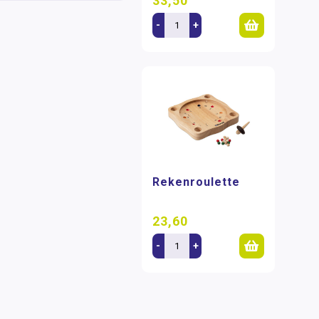
33,50
-
+
Rekenroulette
23,60
-
+