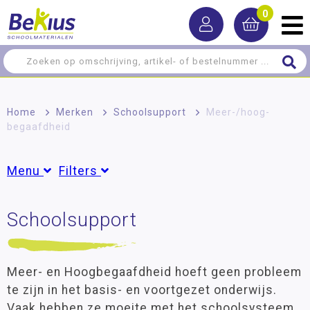
0
Home
>
Merken
>
Schoolsupport
>
Meer-/hoog­
begaafdheid
Menu
Filters
Leermiddelen
Schoolsupport
Groepen
Meer-/hoog­begaafdheid
Groep 3
(6)
Groep 4
(10)
Taal
Groep 5
(15)
Meer- en Hoogbegaafdheid hoeft geen probleem
Oefenstof
Groep 6
(32)
te zijn in het basis- en voortgezet onderwijs.
Groep 7
(26)
Rekenen
Vaak hebben ze moeite met het schoolsysteem