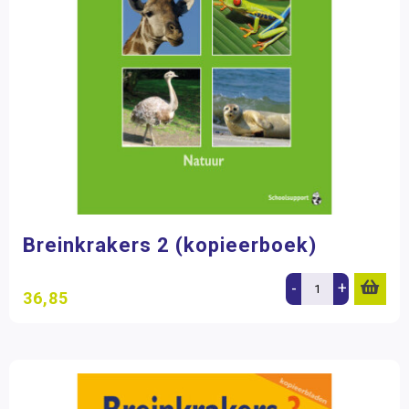
Breinkrakers 2 (kopieerboek)
-
+
36,85