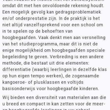
Groep 8
(25)
omdat dit met hen onvoldoende rekening houdt.
Creatief
Een mogelijk gevolg kan gedragsproblematiek
Methodes
en/of onderprestatie zijn. In de praktijk is het
Leeftijd
niet altijd vanzelfsprekend voor een school om
6 - 9 jaar
(18)
in te spelen op de behoeften van
9 - 12 jaar
(39)
hoogbegaafden. Vaak denkt men aan versnelling
van het studieprogramma, maar dit is niet de
enige mogelijkheid om hoogbegaafden speciale
Materiaalkeuze
begeleiding te geven. Verbreding is een andere
Antwoordenboeken
(16)
methode, die bestaat uit drie elementen:
Kopieerboeken
(2)
differentiatie (waarbij leerlingen in dezelfde klas
Pakketten
(1)
Werkboeken
(29)
op hun eigen tempo werken), de zogenaamde
kangoeroe- of plusklassen en voltijds
basisonderwijs voor hoogbegaafde kinderen.
Filter op prijs
Wij bieden een diversiteit van materialen aan die
u breed en compact in kan zetten voor de meer-