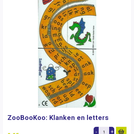
ZooBooKoo: Klanken en letters
-
+