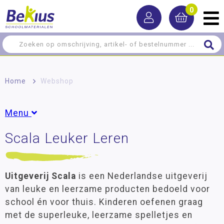
0
Home
>
Webshop
Menu
Scala Leuker Leren
Leermiddelen
Meer-/hoog­begaafdheid
Uitgeverij Scala
is een Nederlandse uitgeverij
Spel/ontwikkeling
van leuke en leerzame producten bedoeld voor
Nieuw
school én voor thuis. Kinderen oefenen graag
met de superleuke, leerzame spelletjes en