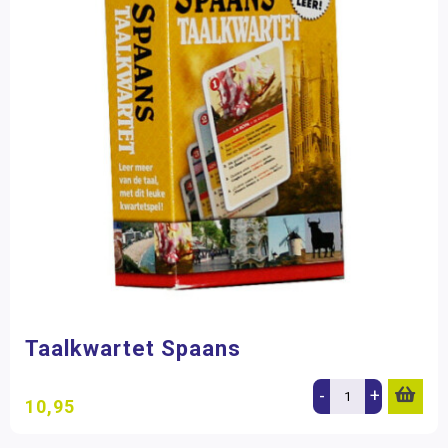
Taalkwartet Spaans
-
+
10,95