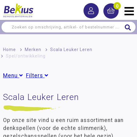
0
Home
>
Merken
>
Scala Leuker Leren
>
Spel/ontwikkeling
Menu
Filters
Leermiddelen
Scala Leuker Leren
Groepen
Meer-/hoog­begaafdheid
Groep 3
(1)
Groep 4
(2)
Spel/ontwikkeling
Groep 5
(3)
Op onze site vind u een ruim assortiment aan
Groep 6
(8)
Denkspellen
denkspellen (voor de echte slimmerik),
Groep 7
(10)
gezelschapsspellen (voor het hele gezin),
Spellen