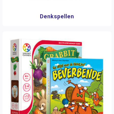
6 > spelers
(1)
Denkspellen
Speelduur
0 - 15 minuten
(1)
Filter op prijs