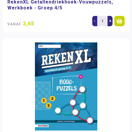
RekenXL Getallendriekhoek-Vouwpuzzels,
Werkboek - Groep 4/5
-
+
3,65
VANAF