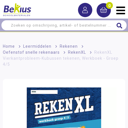
0
Home
>
Leermiddelen
>
Rekenen
>
Oefenstof snelle rekenaars
>
RekenXL
>
RekenXL
Vierkantprobleem-Kubussen tekenen, Werkboek - Groep
4/5