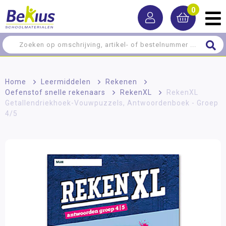
0
Home
>
Leermiddelen
>
Rekenen
>
Oefenstof snelle rekenaars
>
RekenXL
>
RekenXL
Getallendriekhoek-Vouwpuzzels, Antwoordenboek - Groep
4/5