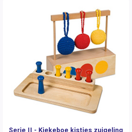
Merk
Boeken
Nienhuis Montessori
(65)
Onderdelen
Aantal stukjes
1 - 16 stukjes
(27)
Filter op prijs
Serie II - Kiekeboe kistjes zuigeling