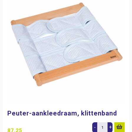
Peuter-aankleedraam, klittenband
-
+
87,25