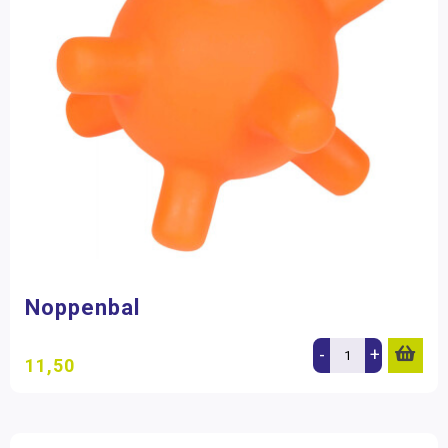
Noppenbal
-
+
11,50