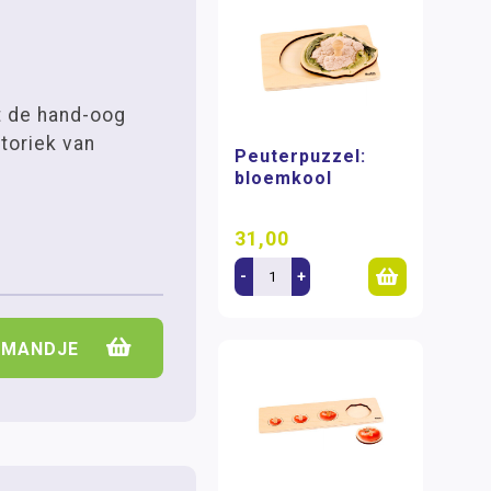
t de hand-oog
toriek van
Peuterpuzzel:
bloemkool
31,00
-
+
LMANDJE