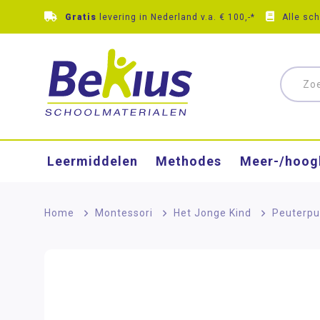
Gratis
levering in Nederland v.a. € 100,-*
Alle sc
Leermiddelen
Methodes
Meer-/hoog
Home
>
Montessori
>
Het Jonge Kind
>
Peuterpu