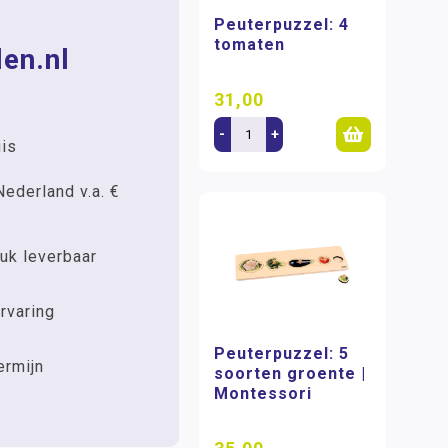
Peuterpuzzel: 4
tomaten
en.nl
31,00
-
+
uis
Nederland v.a. €
uk leverbaar
rvaring
Peuterpuzzel: 5
ermijn
soorten groente |
Montessori