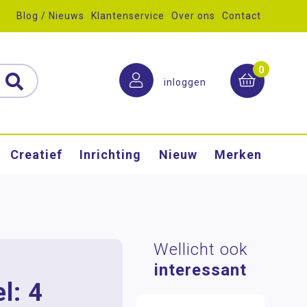
Blog / Nieuws
Klantenservice
Over ons
Contact
0
inloggen
Creatief
Inrichting
Nieuw
Merken
Wellicht ook
interessant
l: 4