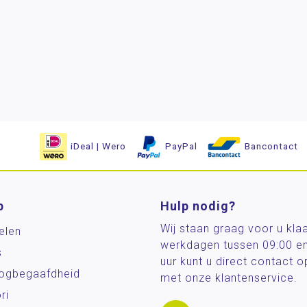
iDeal | Wero
PayPal
Bancontact
p
Hulp nodig?
Wij staan graag voor u kla
elen
werkdagen tussen 09:00 e
s
uur kunt u direct contact
og­begaafdheid
met onze klantenservice.
ri