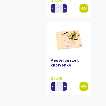
35,00
-
+
Peuterpuzzel:
knolvenkel
35,00
-
+