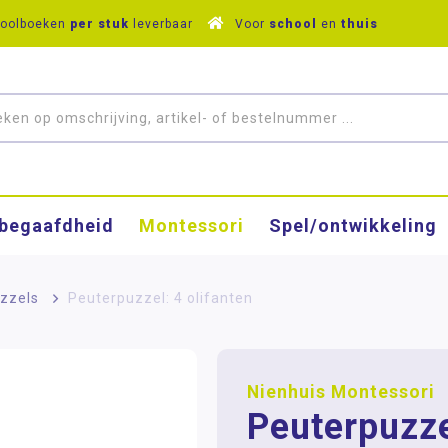
hoolboeken
per stuk
leverbaar
Voor
school
en
thuis
­begaafdheid
Montessori
Spel/ontwikkeling
zzels
>
Peuterpuzzel: 4 olifanten
Nienhuis Montessori
Peuterpuzze