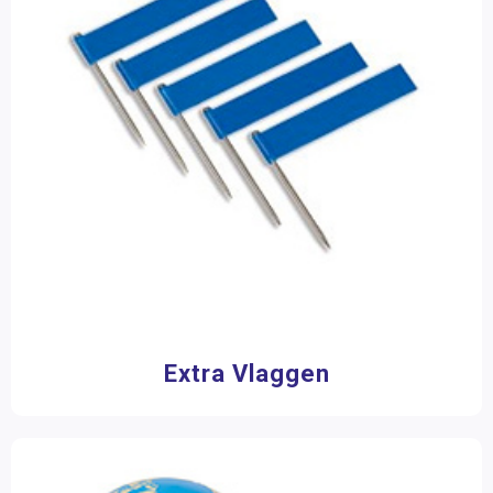
Meubilair
(1)
Opbergmiddelen
(1)
Opdracht- en oefenkaarten
(5)
Puzzels
(23)
Merk
Nienhuis Montessori
(95)
Aantal stukjes
1 - 16 stukjes
(1)
17 - 50 stukjes
(2)
Extra Vlaggen
Filter op prijs