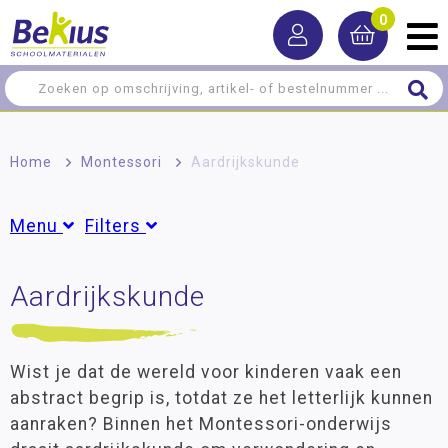
0
Home
>
Montessori
>
Aardrijkskunde
Menu
Filters
Het Jonge Kind
Aardrijkskunde
Groepen
Oefeningen Dagelijks Leven
Groep 1
(82)
Groep 2
(84)
Zintuiglijk Materiaal
Groep 3
(86)
Wist je dat de wereld voor kinderen vaak een
Taal
Groep 4
(91)
abstract begrip is, totdat ze het letterlijk kunnen
Groep 5
(11)
aanraken? Binnen het Montessori-onderwijs
Rekenen
Groep 6
(9)