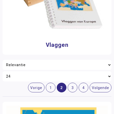
Vlaggen
2
Vorige
1
3
4
Volgende