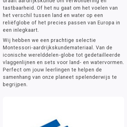
draait aardrijkskunde om verwondering en
Biologie
Groep 7
(9)
tastbaarheid. Of het nu gaat om het voelen van
Groep 8
(9)
Aardrijkskunde
het verschil tussen land en water op een
VO
(1)
reliëfglobe of het precies passen van Europa in
Extra Vlaggen
een inlegkaart.
Globes
Thema
Wij hebben we een prachtige selectie
Inlegkaarten
Landen
(25)
Montessori-aardrijkskundemateriaal. Van de
Insteekkaarten
iconische werelddelen-globe tot gedetailleerde
Land- en Watervormen
vlaggenlijnen en sets voor land- en watervormen.
Leeftijd
Perfect om jouw leerlingen te helpen de
Vlaggen
3 - 6 jaar
(83)
samenhang van onze planeet spelenderwijs te
6 - 9 jaar
(90)
Kosmische educatie
begrijpen.
9 - 12 jaar
(9)
Additioneel Materiaal
12 jaar >
(1)
Meubilair
Materiaalkeuze
Boeken
Hulpmiddelen
(3)
Onderdelen