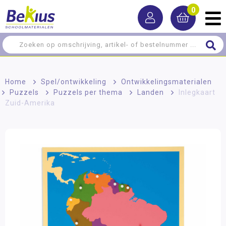
0
Home
>
Spel/ontwikkeling
>
Ontwikkelingsmaterialen
>
Puzzels
>
Puzzels per thema
>
Landen
>
Inlegkaart
Zuid-Amerika