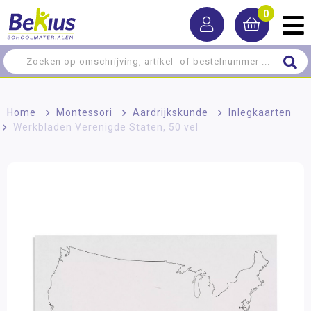
0
Home
>
Montessori
>
Aardrijkskunde
>
Inlegkaarten
>
Werkbladen Verenigde Staten, 50 vel