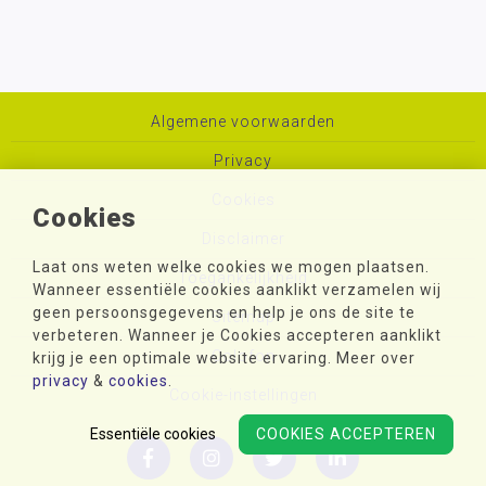
Algemene voorwaarden
Privacy
Cookies
Cookies
Disclaimer
Laat ons weten welke cookies we mogen plaatsen.
Toegankelijkheid
Wanneer essentiële cookies aanklikt verzamelen wij
geen persoonsgegevens en help je ons de site te
Sitemap
verbeteren. Wanneer je Cookies accepteren aanklikt
Colofon
krijg je een optimale website ervaring. Meer over
privacy
&
cookies
.
Cookie-instellingen
Essentiële cookies
COOKIES ACCEPTEREN