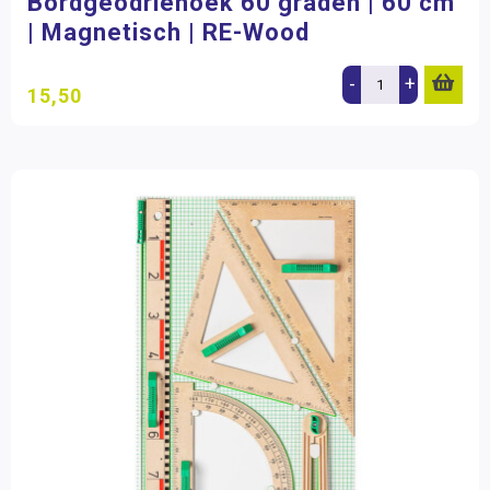
Bordgeodriehoek 60 graden | 60 cm
| Magnetisch | RE-Wood
-
+
15,50