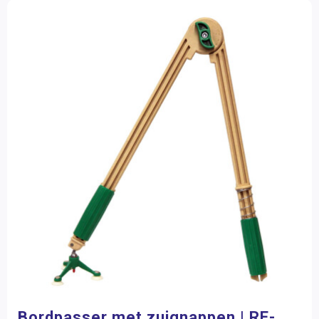
Bordpasser met zuignappen | RE-