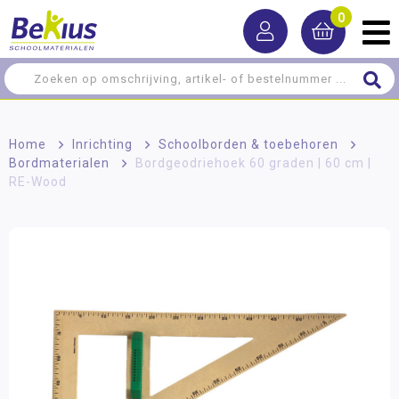
0
Home
>
Inrichting
>
Schoolborden & toebehoren
>
Bordmaterialen
>
Bordgeodriehoek 60 graden | 60 cm |
RE-Wood