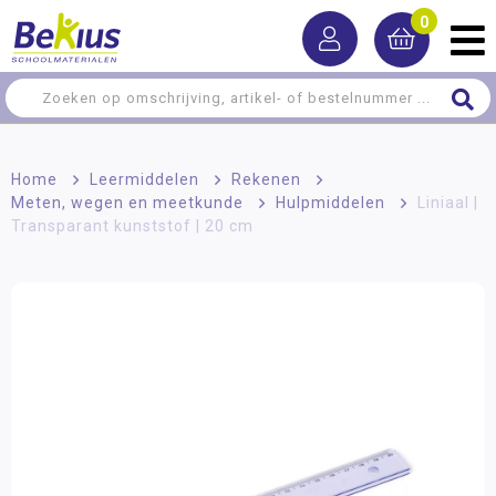
0
Home
>
Leermiddelen
>
Rekenen
>
Meten, wegen en meetkunde
>
Hulpmiddelen
>
Liniaal |
Transparant kunststof | 20 cm