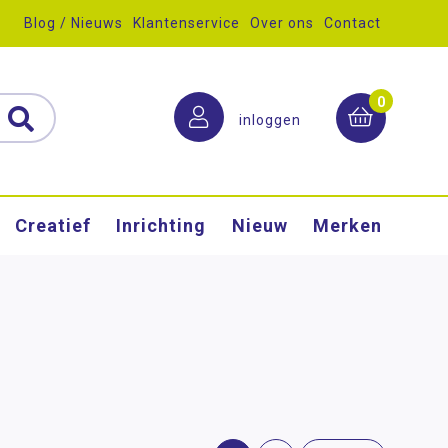
Blog / Nieuws
Klantenservice
Over ons
Contact
0
inloggen
Creatief
Inrichting
Nieuw
Merken