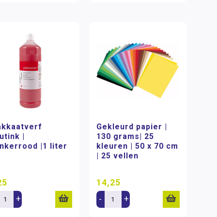
akkaatverf
Gekleurd papier |
utink |
130 grams| 25
nkerrood |1 liter
kleuren | 50 x 70 cm
| 25 vellen
25
14,25
+
-
+