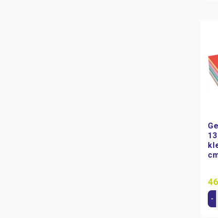
Ge
13
kl
cm
46
-