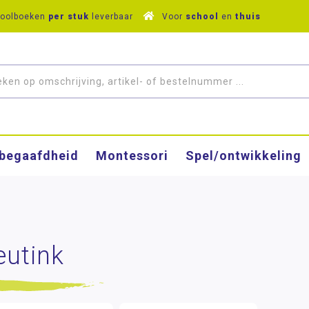
hoolboeken
per stuk
leverbaar
Voor
school
en
thuis
­begaafdheid
Montessori
Spel/ontwikkeling
eutink