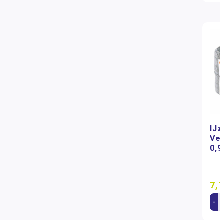
IJ
Ve
0,
7,
-