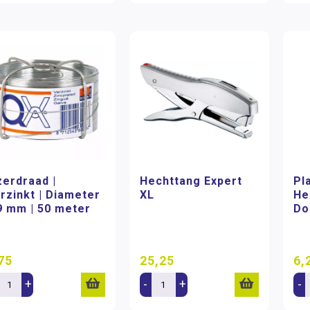
zerdraad |
Hechttang Expert
Pl
rzinkt | Diameter
XL
He
9 mm | 50 meter
Do
75
25,25
6,
+
-
+
-