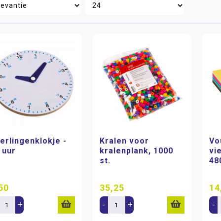
erlingenklokje -
Kralen voor
Vo
 uur
kralenplank, 1000
vie
st.
48
50
35,25
14
+
-
+
-