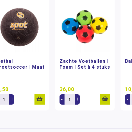
etbal |
Zachte Voetballen |
Ba
reetsoccer | Maat
Foam | Set à 4 stuks
,50
36,00
10
+
-
+
-