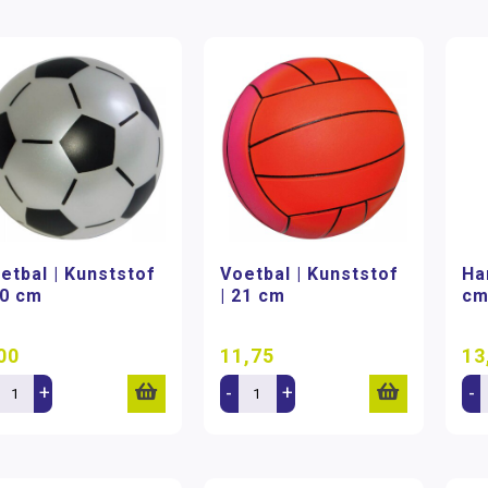
etbal | Kunststof
Voetbal | Kunststof
Ha
20 cm
| 21 cm
c
00
11,75
13
+
-
+
-