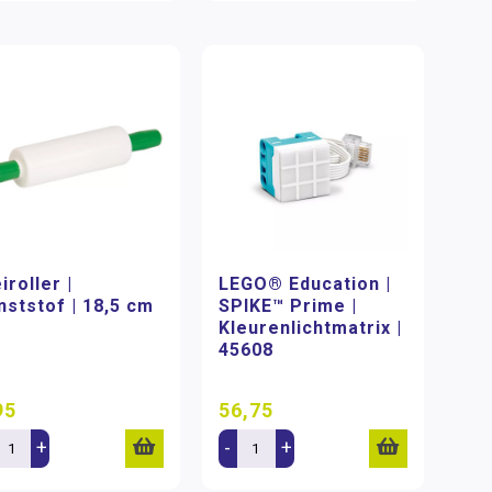
iroller |
LEGO® Education |
nststof | 18,5 cm
SPIKE™ Prime |
Kleurenlichtmatrix |
45608
95
56,75
+
-
+