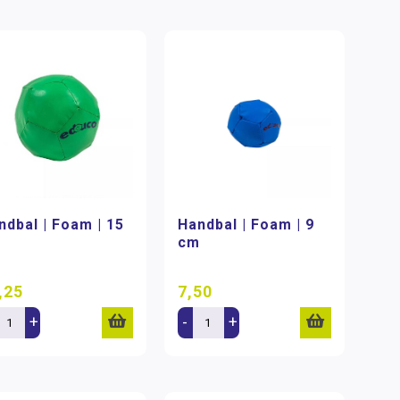
ndbal | Foam | 15
Handbal | Foam | 9
m
cm
,25
7,50
+
-
+