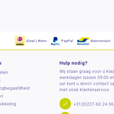
iDeal | Wero
PayPal
Bancontact
p
Hulp nodig?
Wij staan graag voor u kla
elen
werkdagen tussen 09:00 e
s
uur kunt u direct contact
og­begaafdheid
met onze klantenservice.
ri
ikkeling
+31(0)227-60 24 06