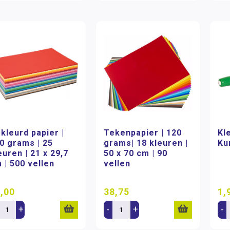
kleurd papier |
Tekenpapier | 120
Kle
0 grams | 25
grams| 18 kleuren |
Ku
euren | 21 x 29,7
50 x 70 cm | 90
 | 500 vellen
vellen
,00
38,75
1,
+
-
+
-