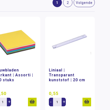
1
2
Volgende
uwbladen
Liniaal |
rkant | Assorti |
Transparant
0 stuks
kunststof | 20 cm
,50
0,55
+
-
+