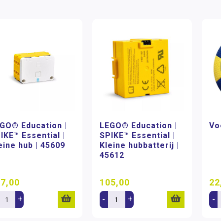
GO® Education |
LEGO® Education |
Vo
IKE™ Essential |
SPIKE™ Essential |
eine hub | 45609
Kleine hubbatterij |
45612
7,00
105,00
22
+
-
+
-