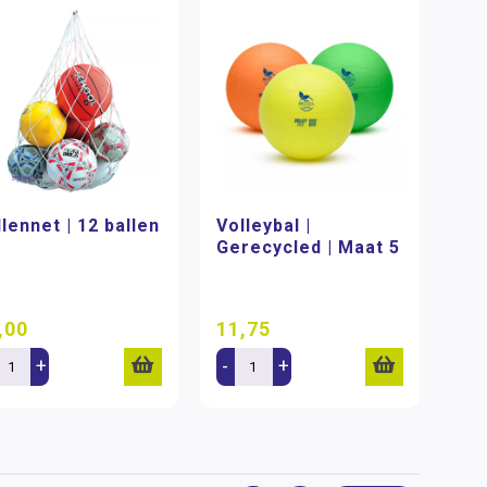
llennet | 12 ballen
Volleybal |
Gerecycled | Maat 5
,00
11,75
+
-
+