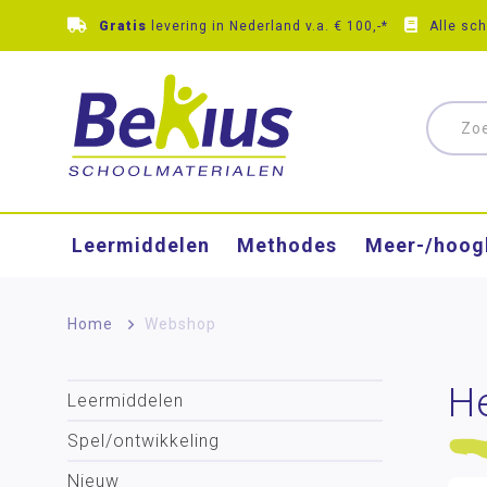
Gratis
levering in Nederland v.a. € 100,-*
Alle sc
Leermiddelen
Methodes
Meer-/hoog
Home
>
Webshop
H
Leermiddelen
Spel/ontwikkeling
Nieuw