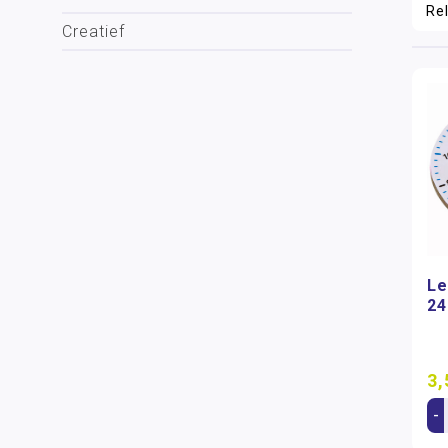
Creatief
Le
24
3,
-