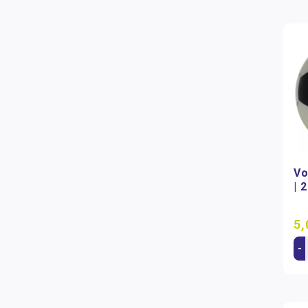
Vo
| 
5,
-