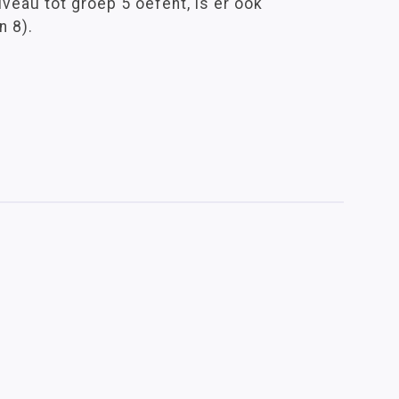
iveau tot groep 5 oefent, is er ook
n 8).