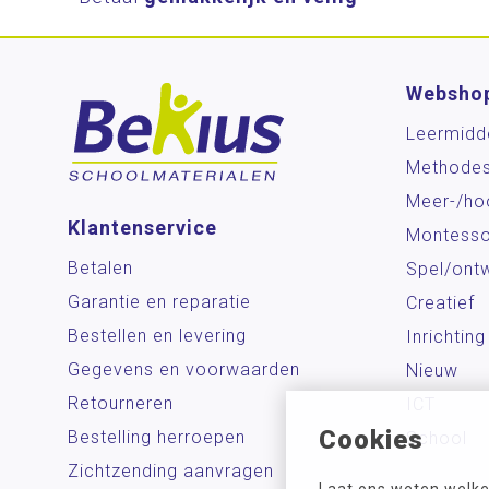
Websho
Leermidd
Methode
Meer-/ho
Klantenservice
Montesso
Betalen
Spel/ontw
Garantie en reparatie
Creatief
Bestellen en levering
Inrichting
Gegevens en voorwaarden
Nieuw
Retourneren
ICT
Cookies
Bestelling herroepen
School
Zichtzending aanvragen