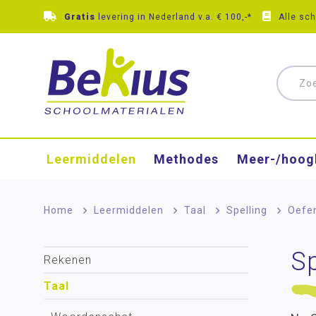
Gratis
levering in Nederland v.a. € 100,-*
Alle sc
Leermiddelen
Methodes
Meer-/hoog
Home
>
Leermiddelen
>
Taal
>
Spelling
>
Oefe
Sp
Rekenen
Taal