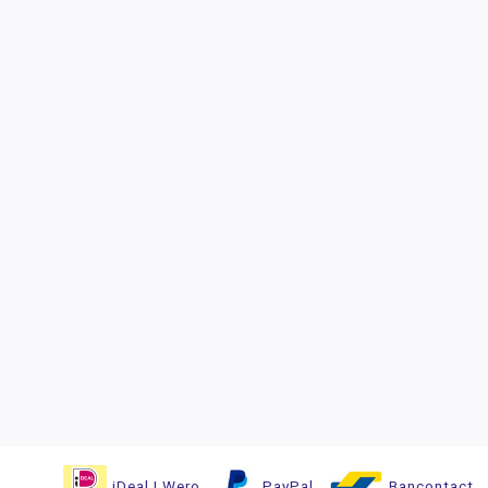
iDeal | Wero
PayPal
Bancontact