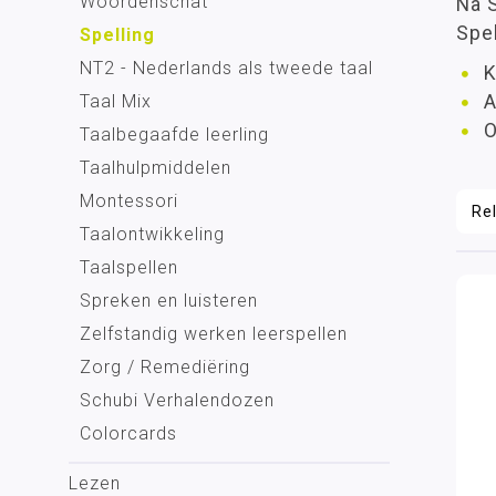
Woordenschat
Na S
Spel
Spelling
NT2 - Nederlands als tweede taal
K
Taal Mix
A
O
Taalbegaafde leerling
Taalhulpmiddelen
Montessori
Taalontwikkeling
Taalspellen
Spreken en luisteren
Zelfstandig werken leerspellen
Zorg / Remediëring
Schubi Verhalendozen
Colorcards
Lezen