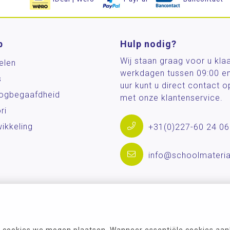
p
Hulp nodig?
Wij staan graag voor u kla
elen
werkdagen tussen 09:00 e
s
uur kunt u direct contact
og­begaafdheid
met onze klantenservice.
ri
ikkeling
+31(0)227-60 24 06
info@schoolmateria