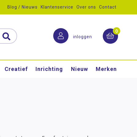
Blog / Nieuws
Klantenservice
Over ons
Contact
0
inloggen
Creatief
Inrichting
Nieuw
Merken