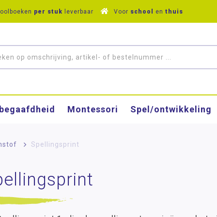
hoolboeken
per stuk
leverbaar
Voor
school
en
thuis
­begaafdheid
Montessori
Spel/ontwikkeling
nstof
>
Spellingsprint
ellingsprint