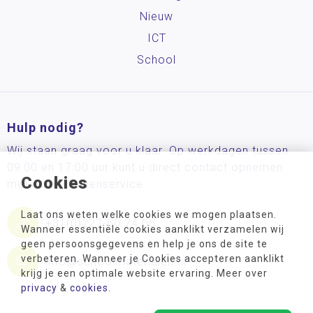
Nieuw
ICT
School
Hulp nodig?
Wij staan graag voor u klaar. Op werkdagen tussen
09:00 en 17:00 uur kunt u direct contact opnemen
Cookies
met onze klantenservice.
Laat ons weten welke cookies we mogen plaatsen.
+31(0)227-60 24 06
Wanneer essentiële cookies aanklikt verzamelen wij
geen persoonsgegevens en help je ons de site te
verbeteren. Wanneer je Cookies accepteren aanklikt
info@schoolmaterialen.nl
krijg je een optimale website ervaring. Meer over
privacy
&
cookies
.