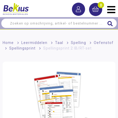
0
Home
>
Leermiddelen
>
Taal
>
Spelling
>
Oefenstof
>
Spellingsprint
>
Spellingsprint 2 IB/RT-set