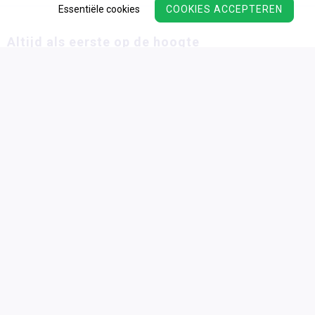
Essentiële cookies
COOKIES ACCEPTEREN
Altijd als eerste op de hoogte
Schrijf u in voor onze wekelijkse nieuwsbrief en blijf
op de hoogte van acties en de nieuwste
ontwikkelingsmaterialen!
Wij verwerken uw persoonsgegevens conform ons
privacy
beleid.