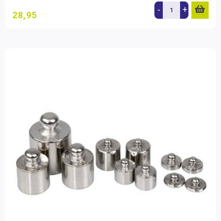
-
+
28,95