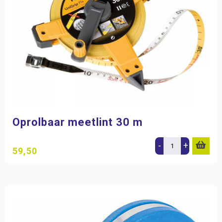
Educo
(3)
Heutink
(2)
Kraft
(3)
Learning Resources
(8)
Schubi
(1)
Wissner
(23)
Filter op prijs
Oprolbaar meetlint 30 m
-
+
59,50