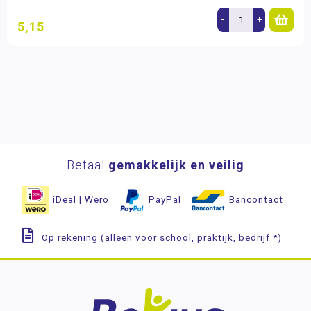
-
+
5,15
Betaal
gemakkelijk en veilig
iDeal | Wero
PayPal
Bancontact
Op rekening (alleen voor school, praktijk, bedrijf *)