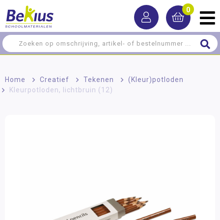
0
Home
>
Creatief
>
Tekenen
>
(Kleur)potloden
>
Kleurpotloden, lichtbruin (12)