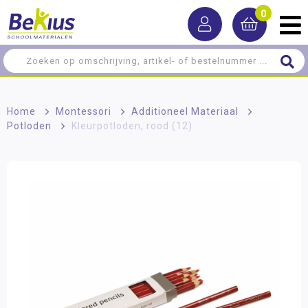
0
Home
>
Montessori
>
Additioneel Materiaal
>
Potloden
>
Kleurpotloden, rood (12)