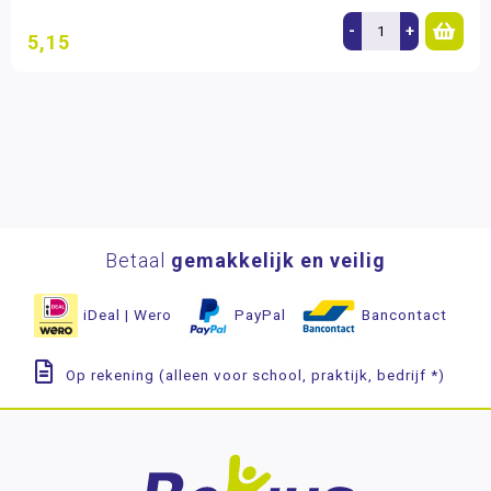
-
+
5,15
Betaal
gemakkelijk en veilig
iDeal | Wero
PayPal
Bancontact
Op rekening (alleen voor school, praktijk, bedrijf *)