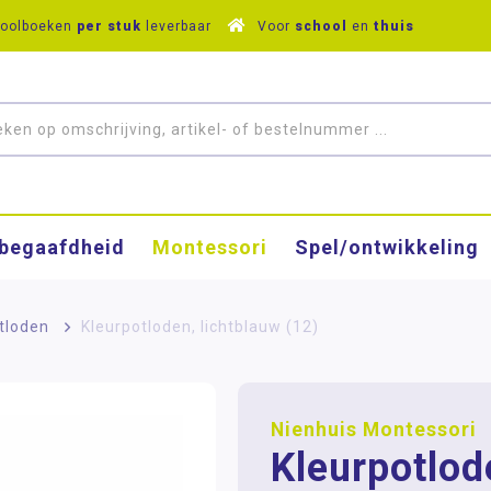
hoolboeken
per stuk
leverbaar
Voor
school
en
thuis
­begaafdheid
Montessori
Spel/ontwikkeling
tloden
>
Kleurpotloden, lichtblauw (12)
Nienhuis Montessori
Kleurpotlod