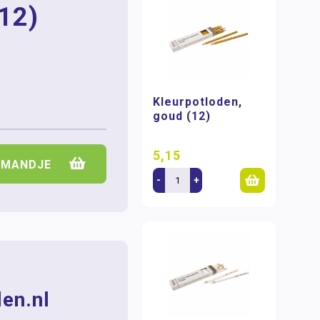
(12)
Kleurpotloden,
goud (12)
5,15
LMANDJE
-
+
en.nl