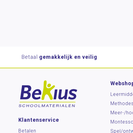
Betaal
gemakkelijk en veilig
Websho
Leermidd
Methode
Meer-/ho
Klantenservice
Montesso
Betalen
Spel/ontw