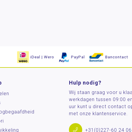
iDeal | Wero
PayPal
Bancontact
p
Hulp nodig?
Wij staan graag voor u kla
elen
werkdagen tussen 09:00 e
s
uur kunt u direct contact
og­begaafdheid
met onze klantenservice.
ri
ikkeling
+31(0)227-60 24 06