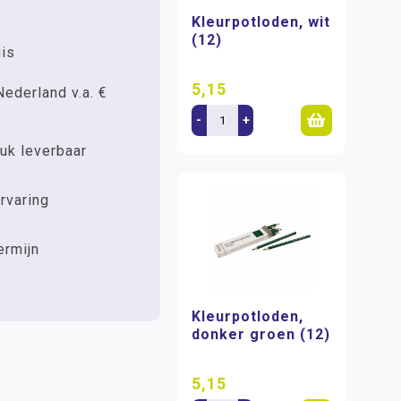
Kleurpotloden, wit
(12)
uis
5,15
Nederland v.a. €
-
+
uk leverbaar
rvaring
ermijn
Kleurpotloden,
donker groen (12)
5,15