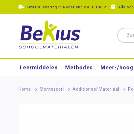
Gratis
levering in Nederland v.a. € 100,-*
Alle sc
Leermiddelen
Methodes
Meer-/hoog
Home
>
Montessori
>
Additioneel Materiaal
>
Po