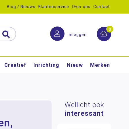
Blog / Nieuws
Klantenservice
Over ons
Contact
0
inloggen
Creatief
Inrichting
Nieuw
Merken
Wellicht ook
interessant
en,