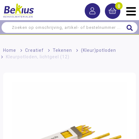
0
Home
>
Creatief
>
Tekenen
>
(Kleur)potloden
>
Kleurpotloden, lichtgeel (12)