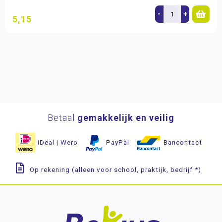
-
+
5,15
Betaal
gemakkelijk en veilig
iDeal | Wero
PayPal
Bancontact
Op rekening (alleen voor school, praktijk, bedrijf *)