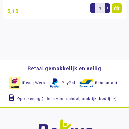
-
+
5,15
Betaal
gemakkelijk en veilig
iDeal | Wero
PayPal
Bancontact
Op rekening (alleen voor school, praktijk, bedrijf *)