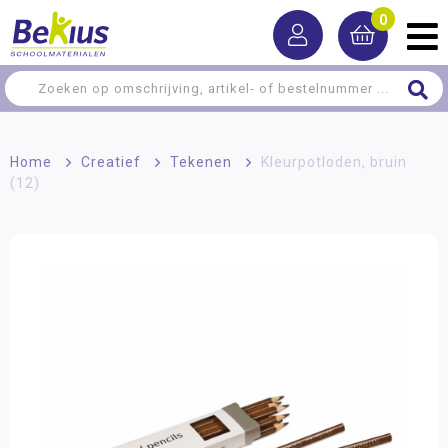
0
Home
>
Creatief
>
Tekenen
>
Kleurpotloden, bruin
(12)