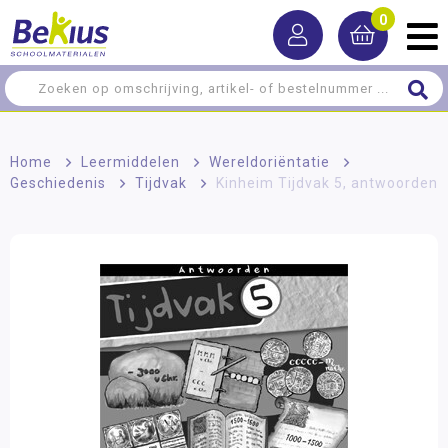
0
Home
>
Leermiddelen
>
Wereldoriëntatie
>
Geschiedenis
>
Tijdvak
>
Kinheim Tijdvak 5, antwoorden