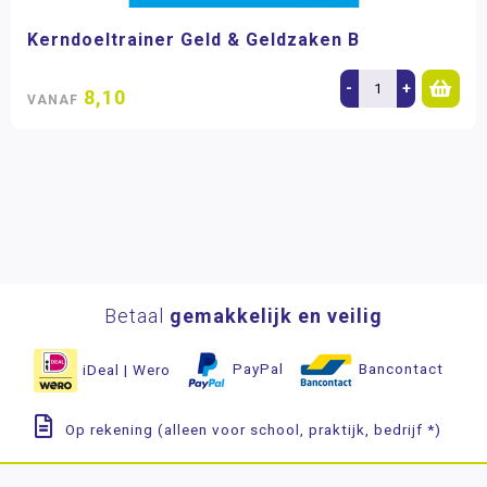
Kerndoeltrainer Geld & Geldzaken B
-
+
8,10
VANAF
Betaal
gemakkelijk en veilig
iDeal | Wero
PayPal
Bancontact
Op rekening (alleen voor school, praktijk, bedrijf *)