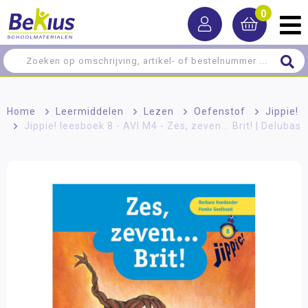
0
Home
>
Leermiddelen
>
Lezen
>
Oefenstof
>
Jippie!
>
Jippie! leesboek 8 - AVI M4 - Zes, zeven... Brit! | Delubas