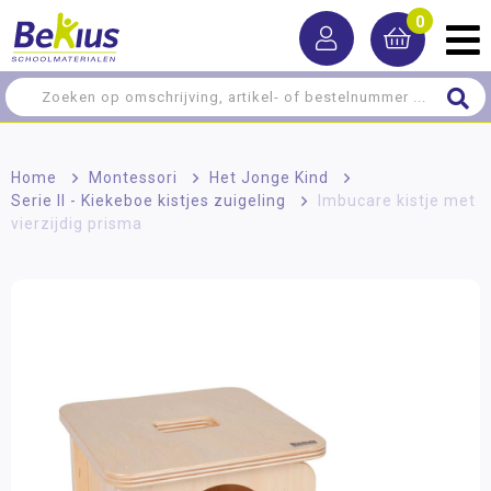
0
Home
>
Montessori
>
Het Jonge Kind
>
Serie II - Kiekeboe kistjes zuigeling
>
Imbucare kistje met
vierzijdig prisma