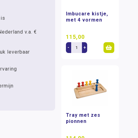
Imbucare kistje,
uis
met 4 vormen
Nederland v.a. €
115,00
-
+
uk leverbaar
rvaring
ermijn
Tray met zes
pionnen