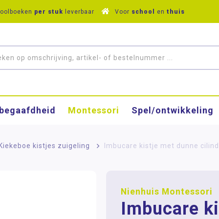
hoolboeken
per stuk
leverbaar
Voor
school
en
thuis
­begaafdheid
Montessori
Spel/ontwikkeling
- Kiekeboe kistjes zuigeling
>
Imbucare kistje met dunne cilin
Nienhuis Montessori
Imbucare ki