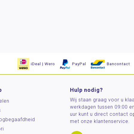
iDeal | Wero
PayPal
Bancontact
p
Hulp nodig?
Wij staan graag voor u kla
elen
werkdagen tussen 09:00 e
s
uur kunt u direct contact
og­begaafdheid
met onze klantenservice.
ri