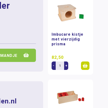
der
Imbucare kistje
met vierzijdig
prisma
LMANDJE
82,50
-
+
en.nl