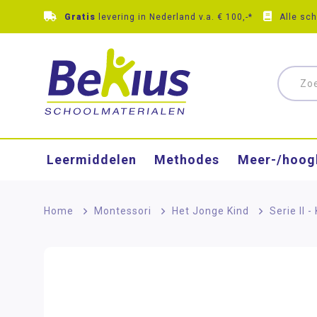
Gratis
levering in Nederland v.a. € 100,-*
Alle sc
Leermiddelen
Methodes
Meer-/hoog
Home
>
Montessori
>
Het Jonge Kind
>
Serie II 