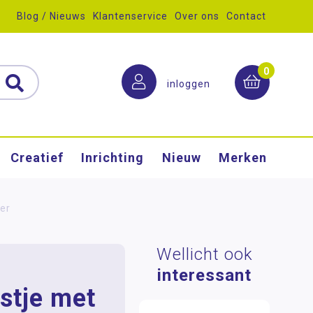
Blog / Nieuws
Klantenservice
Over ons
Contact
0
inloggen
Creatief
Inrichting
Nieuw
Merken
der
Wellicht ook
interessant
stje met