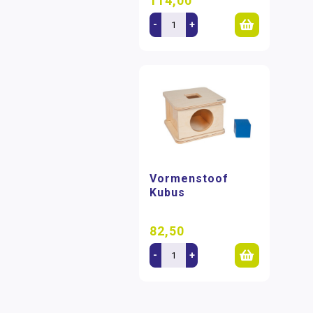
114,00
-
+
Vormenstoof
Kubus
82,50
-
+