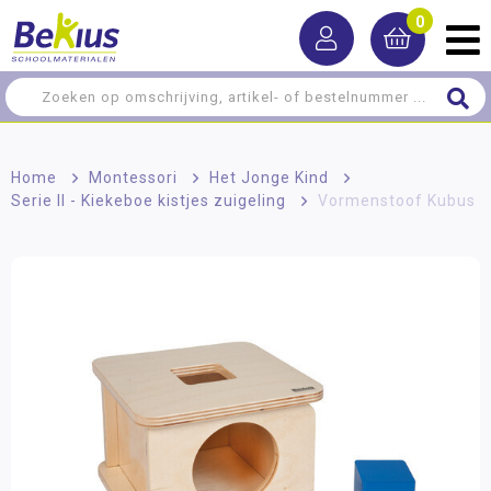
0
Home
>
Montessori
>
Het Jonge Kind
>
Serie II - Kiekeboe kistjes zuigeling
>
Vormenstoof Kubus