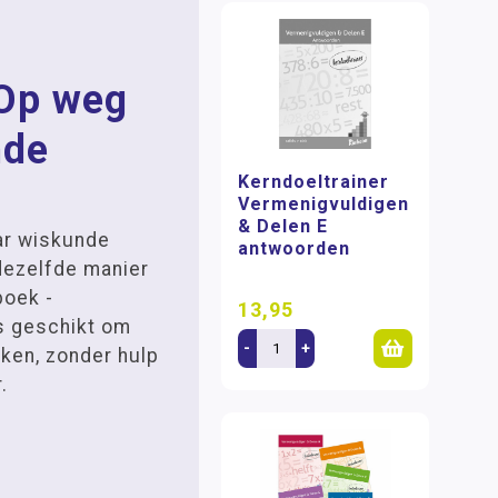
 Op weg
nde
Kerndoeltrainer
Vermenigvuldigen
& Delen E
ar wiskunde
antwoorden
ezelfde manier
boek -
13,95
s geschikt om
-
+
ken, zonder hulp
.