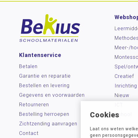
Websho
Leermidd
Methode
Meer-/ho
Klantenservice
Montesso
Betalen
Spel/ontw
Garantie en reparatie
Creatief
Bestellen en levering
Inrichting
Gegevens en voorwaarden
Nieuw
Retourneren
ICT
Cookies
Bestelling herroepen
School
Zichtzending aanvragen
Laat ons weten welke
Contact
geen persoonsgegeven