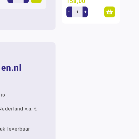
158,00
-
+
en.nl
uis
Nederland v.a. €
uk leverbaar