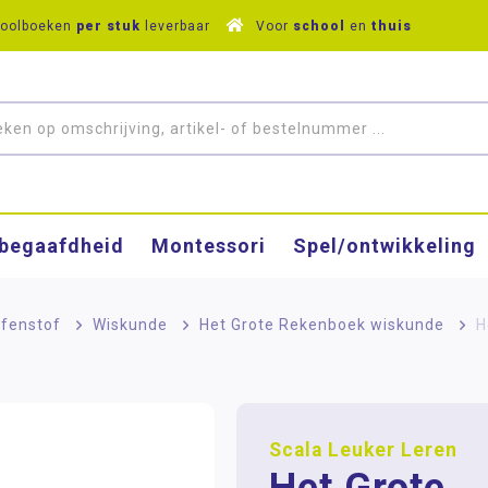
hoolboeken
per stuk
leverbaar
Voor
school
en
thuis
­begaafdheid
Montessori
Spel/ontwikkeling
fenstof
>
Wiskunde
>
Het Grote Rekenboek wiskunde
>
H
Scala Leuker Leren