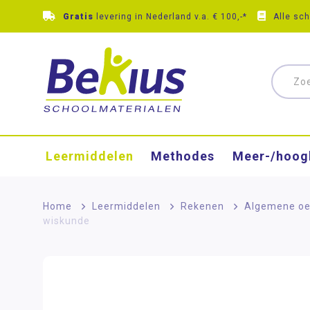
Gratis
levering in Nederland v.a. € 100,-*
Alle sc
Leermiddelen
Methodes
Meer-/hoog
Home
>
Leermiddelen
>
Rekenen
>
Algemene oe
wiskunde