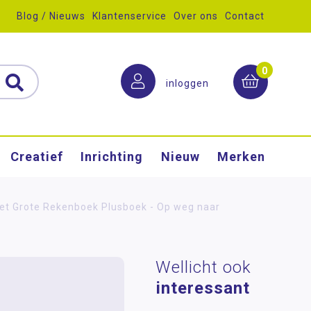
Blog / Nieuws
Klantenservice
Over ons
Contact
0
inloggen
Creatief
Inrichting
Nieuw
Merken
et Grote Rekenboek Plusboek - Op weg naar
Wellicht ook
interessant