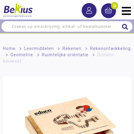
0
Home
>
Leermiddelen
>
Rekenen
>
Rekenontwikkeling
>
Geometrie
>
Ruimtelijke oriëntatie
>
Domino
bouwset