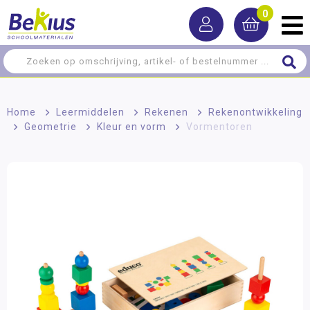
0
Home
>
Leermiddelen
>
Rekenen
>
Rekenontwikkeling
>
Geometrie
>
Kleur en vorm
>
Vormentoren