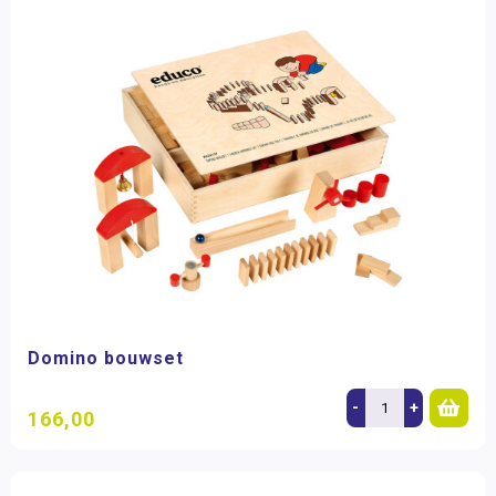
Domino bouwset
-
+
166,00