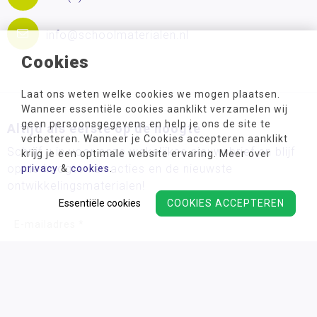
info@schoolmaterialen.nl
Cookies
Laat ons weten welke cookies we mogen plaatsen.
Wanneer essentiële cookies aanklikt verzamelen wij
geen persoonsgegevens en help je ons de site te
Altijd als eerste op de hoogte
verbeteren. Wanneer je Cookies accepteren aanklikt
Schrijf u in voor onze wekelijkse nieuwsbrief en blijf
krijg je een optimale website ervaring. Meer over
op de hoogte van acties en de nieuwste
privacy
&
cookies
.
ontwikkelingsmaterialen!
Essentiële cookies
COOKIES ACCEPTEREN
Wij verwerken uw persoonsgegevens conform ons
privacy
beleid.