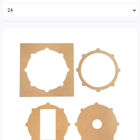
Dusyma
(2)
Hobbymateriaal
Wissner
(1)
Filter op prijs