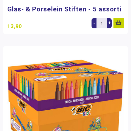
Creativ Company
(1)
Hobbymateriaal
Glas- & Porselein Stiften - 5 assorti
Educo
(1)
-
+
13,90
Filter op prijs