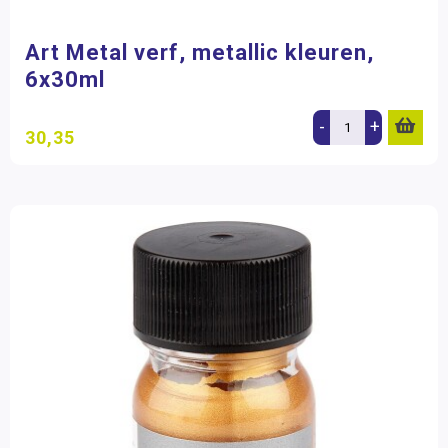
Zilver
(1)
Gereedschap en ijzerwaren
Art Metal verf, metallic kleuren,
Hobbymateriaal
6x30ml
Filter op prijs
-
+
30,35