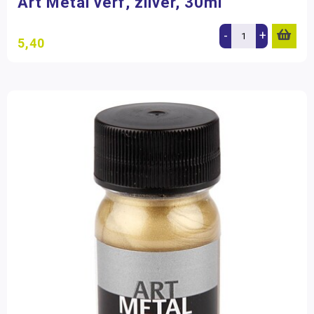
Art Metal verf, zilver, 30ml
-
+
5,40