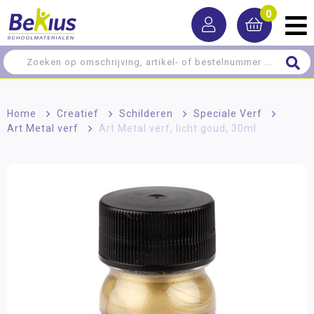
0
Home
>
Creatief
>
Schilderen
>
Speciale Verf
>
Art Metal verf
>
Art Metal verf, licht goud, 30ml