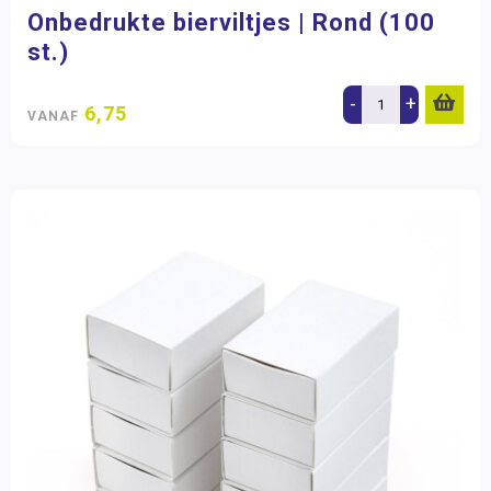
Onbedrukte bierviltjes | Rond (100
st.)
-
+
6,75
VANAF