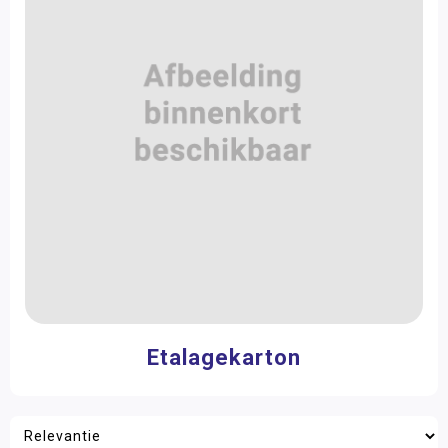
Karton
Knutselpapier en -karton
Boetseren
Lijm & toebehoren
Stempels & stempelkussens
Knutselpakketten
Glitter
Kralen & knopen
Gereedschap en ijzerwaren
Hobbymateriaal
Etalagekarton