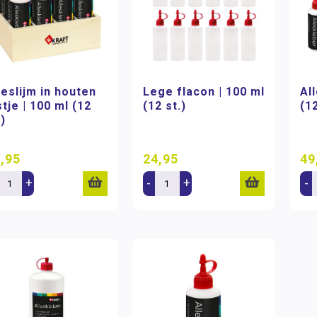
leslijm in houten
Lege flacon | 100 ml
All
stje | 100 ml (12
(12 st.)
(12
.)
,95
24,95
49
+
-
+
-