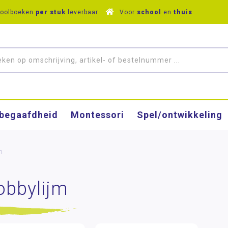
hoolboeken
per stuk
leverbaar
Voor
school
en
thuis
­begaafdheid
Montessori
Spel/ontwikkeling
m
obbylijm