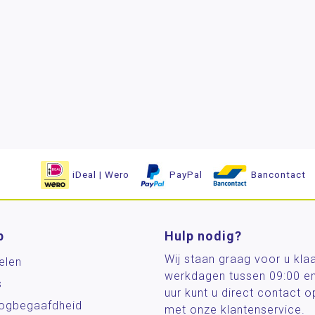
iDeal | Wero
PayPal
Bancontact
p
Hulp nodig?
Wij staan graag voor u kla
elen
werkdagen tussen 09:00 e
s
uur kunt u direct contact
og­begaafdheid
met onze klantenservice.