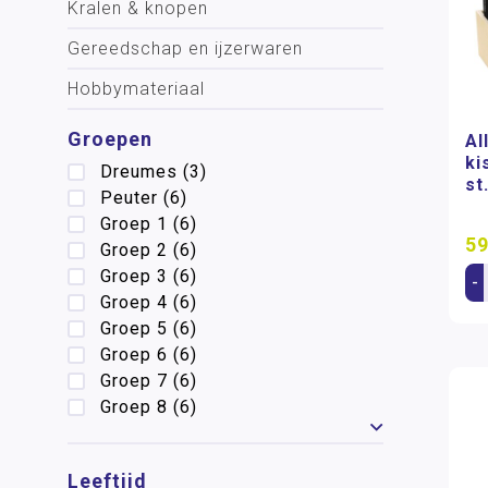
Kralen & knopen
Gereedschap en ijzerwaren
Hobbymateriaal
Groepen
Al
ki
Dreumes
(3)
st
Peuter
(6)
Groep 1
(6)
59
Groep 2
(6)
Groep 3
(6)
-
Groep 4
(6)
Groep 5
(6)
Groep 6
(6)
Groep 7
(6)
Groep 8
(6)
Toon meer
Leeftijd