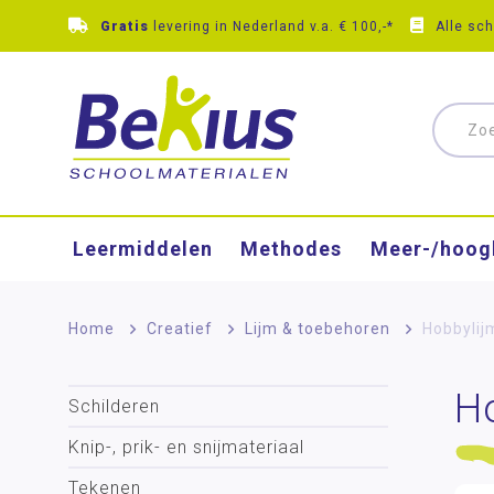
Gratis
levering in Nederland v.a. € 100,-*
Alle sc
Leermiddelen
Methodes
Meer-/hoog
Home
>
Creatief
>
Lijm & toebehoren
>
Hobbylij
H
Schilderen
Knip-, prik- en snijmateriaal
Tekenen