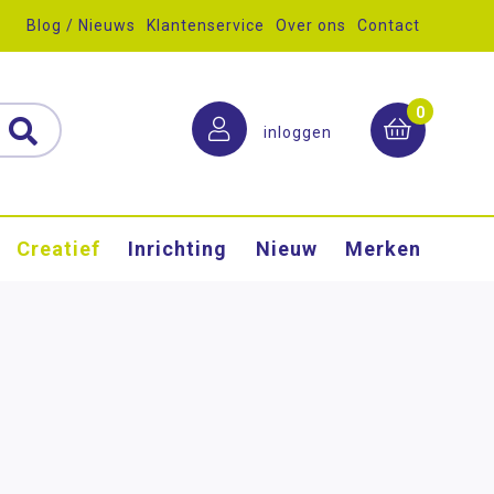
Blog / Nieuws
Klantenservice
Over ons
Contact
0
inloggen
Creatief
Inrichting
Nieuw
Merken