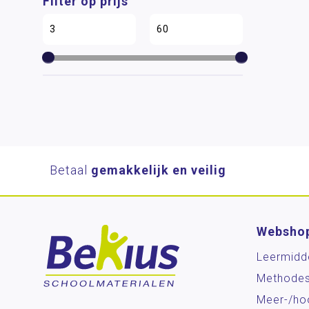
Filter op prijs
Betaal
gemakkelijk en veilig
Websho
Leermidd
Methode
Meer-/ho