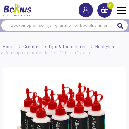
0
Home
>
Creatief
>
Lijm & toebehoren
>
Hobbylijm
>
Alleslijm in houten kistje | 100 ml (12 st.)