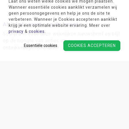
Laat ons weten welke cookies we mogen plaatsen.
Wanneer essentiële cookies aanklikt verzamelen wij
geen persoonsgegevens en help je ons de site te
verbeteren. Wanneer je Cookies accepteren aanklikt
Altijd als eerste op de hoogte
krijg je een optimale website ervaring. Meer over
privacy
&
cookies
.
Schrijf u in voor onze wekelijkse nieuwsbrief en blijf
op de hoogte van acties en de nieuwste
Essentiële cookies
COOKIES ACCEPTEREN
ontwikkelingsmaterialen!
Wij verwerken uw persoonsgegevens conform ons
privacy
beleid.