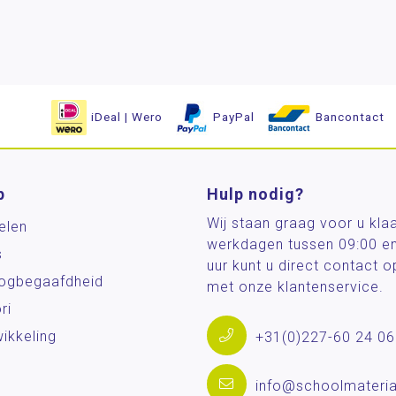
iDeal | Wero
PayPal
Bancontact
p
Hulp nodig?
Wij staan graag voor u kla
elen
werkdagen tussen 09:00 e
s
uur kunt u direct contact
og­begaafdheid
met onze klantenservice.
ri
ikkeling
+31(0)227-60 24 06
info@schoolmateria