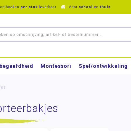
hoolboeken
per stuk
leverbaar
Voor
school
en
thuis
­begaafdheid
Montessori
Spel/ontwikkeling
jes
orteerbakjes