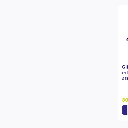
Gl
ed
st
80
-