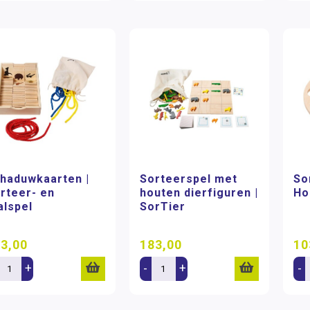
haduwkaarten |
Sorteerspel met
So
rteer- en
houten dierfiguren |
Ho
alspel
SorTier
3,00
183,00
10
+
-
+
-