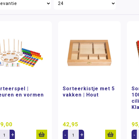
rteerspel |
Sorteerkistje met 5
So
euren en vormen
vakken | Hout
10
cil
Kl
9,00
42,95
95
+
-
+
-