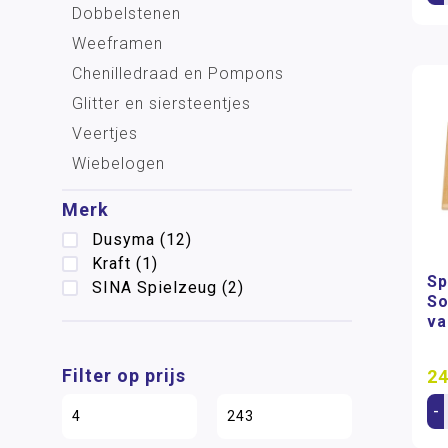
Dobbelstenen
Weeframen
Chenilledraad en Pompons
Glitter en siersteentjes
Veertjes
Wiebelogen
Merk
Dusyma
(12)
Kraft
(1)
Sp
SINA Spielzeug
(2)
So
va
Filter op prijs
24
-