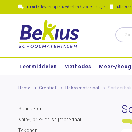
Gratis
levering in Nederland v.a. € 100,-*
Alle sc
Leermiddelen
Methodes
Meer-/hoog
Home
>
Creatief
>
Hobbymateriaal
>
Sorteerbak
S
Schilderen
Knip-, prik- en snijmateriaal
Tekenen