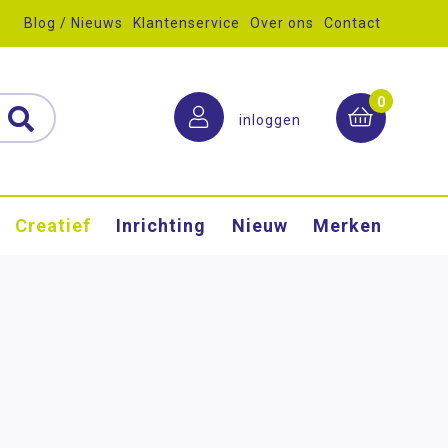
Blog / Nieuws
Klantenservice
Over ons
Contact
0
inloggen
Creatief
Inrichting
Nieuw
Merken