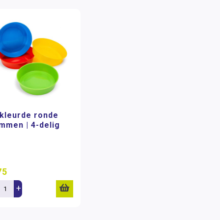
kleurde ronde
mmen | 4-delig
75
+