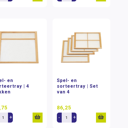
el- en
Spel- en
rteertray | 4
sorteertray | Set
kken
van 4
,75
86,25
+
-
+