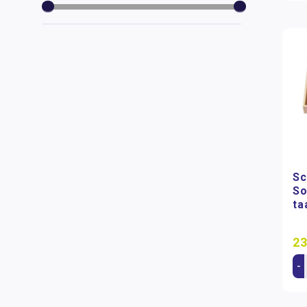
Sc
So
ta
23
-