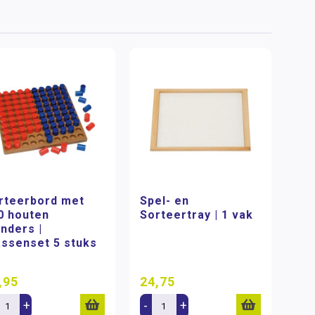
rteerbord met
Spel- en
0 houten
Sorteertray | 1 vak
inders |
assenset 5 stuks
,95
24,75
+
-
+