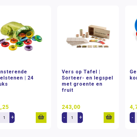
insterende
Vers op Tafel |
Ge
elstenen | 24
Sorteer- en legspel
ko
uks
met groente en
fruit
,25
243,00
4,
+
-
+
-