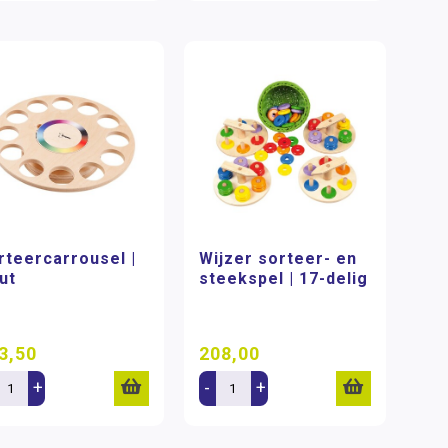
rteercarrousel |
Wijzer sorteer- en
ut
steekspel | 17-delig
3,50
208,00
+
-
+